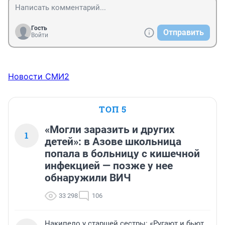
Гость
Отправить
Войти
Новости СМИ2
ТОП 5
«Могли заразить и других
1
детей»: в Азове школьница
попала в больницу с кишечной
инфекцией — позже у нее
обнаружили ВИЧ
33 298
106
Накипело у старшей сестры: «Ругают и бьют