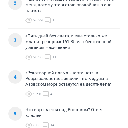
2
меня, потому что я стою спокойная, а она
плачет»
26 390
15
«Пять дней без света, и еще столько же
3
ждать»: репортаж 161.RU из обесточенной
ураганом Нахичевани
23 286
11
«Рукотворной возможности нет»: в
4
Росрыболовстве заявили, что медузы в
Азовском море останутся на десятилетия
9 610
4
Что взрывается над Ростовом? Ответ
5
властей
8 365
14