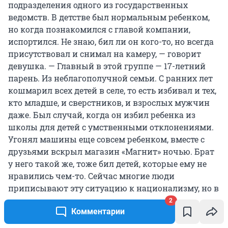
подразделения одного из государственных
ведомств. В детстве был нормальным ребенком,
но когда познакомился с главой компании,
испортился. Не знаю, бил ли он кого-то, но всегда
присутствовал и снимал на камеру, — говорит
девушка. — Главный в этой группе — 17-летний
парень. Из неблагополучной семьи. С ранних лет
кошмарил всех детей в селе, то есть избивал и тех,
кто младше, и сверстников, и взрослых мужчин
даже. Был случай, когда он избил ребенка из
школы для детей с умственными отклонениями.
Угонял машины еще совсем ребенком, вместе с
друзьями вскрыл магазин «Магнит» ночью. Брат
у него такой же, тоже бил детей, которые ему не
нравились чем-то. Сейчас многие люди
приписывают эту ситуацию к национализму, но в
той группе были и калмыки, и чеченцы, и
2
Комментарии
русские.