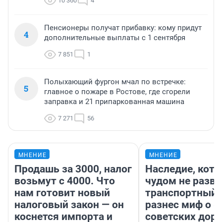
10 360
4
Пенсионеры получат прибавку: кому придут
4
дополнительные выплаты с 1 сентября
7 851
1
Полыхающий фургон мчал по встречке:
5
главное о пожаре в Ростове, где сгорели
заправка и 21 припаркованная машина
7 271
56
МНЕНИЕ
МНЕНИЕ
Продашь за 3000, налог
Наследие, кото
возьмут с 4000. Что
чудом не разва
нам готовит новый
транспортный 
налоговый закон — он
разнес миф о 
коснется импорта и
советских доро