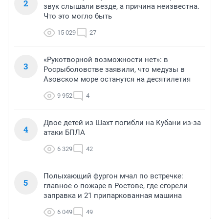
2
звук слышали везде, а причина неизвестна.
Что это могло быть
15 029
27
«Рукотворной возможности нет»: в
3
Росрыболовстве заявили, что медузы в
Азовском море останутся на десятилетия
9 952
4
Двое детей из Шахт погибли на Кубани из-за
4
атаки БПЛА
6 329
42
Полыхающий фургон мчал по встречке:
5
главное о пожаре в Ростове, где сгорели
заправка и 21 припаркованная машина
6 049
49