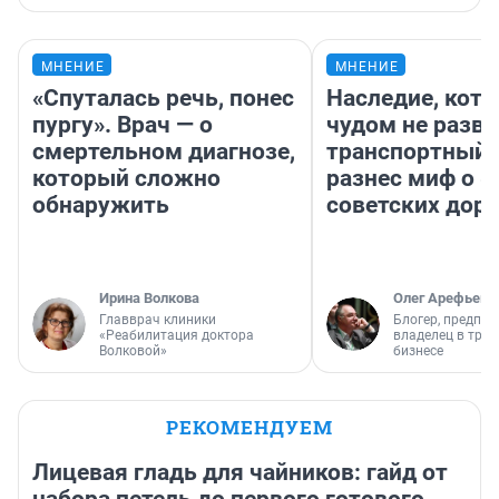
МНЕНИЕ
МНЕНИЕ
«Спуталась речь, понес
Наследие, кото
пургу». Врач — о
чудом не разва
смертельном диагнозе,
транспортный 
который сложно
разнес миф о 
обнаружить
советских доро
Ирина Волкова
Олег Арефьев
Главврач клиники
Блогер, предпри
«Реабилитация доктора
владелец в тра
Волковой»
бизнесе
РЕКОМЕНДУЕМ
Лицевая гладь для чайников: гайд от