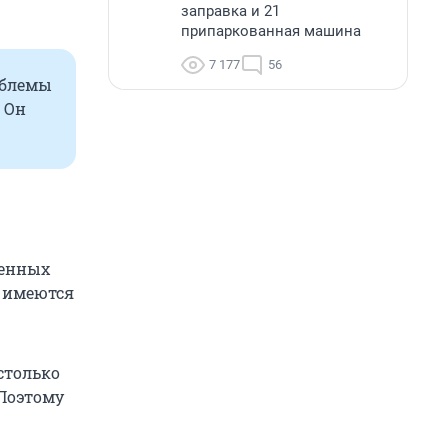
заправка и 21
припаркованная машина
7 177
56
облемы
 Он
женных
 имеются
столько
 Поэтому