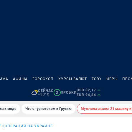
АММА
АФИША
ГОРОСКОП
КУРСЫ ВАЛЮТ
ZODY
ИГРЫ
ПРО
USD 82,17
СЕЙЧАС
2
ПРОБКИ
+33°C
EUR 94,84
ва в моде
Что с турпотоком в Грузию
Мужчина спалил 21 машину и
ЕЦОПЕРАЦИЯ НА УКРАИНЕ