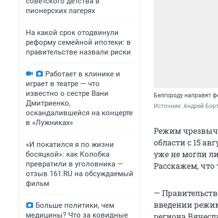
советского детства в
пионерских лагерях
На какой срок отодвинули
реформу семейной ипотеки: в
правительстве назвали риски
Работает в клинике и
играет в театре — что
известно о сестре Вани
Белгороду направят 
Дмитриенко,
Источник: 
Андрей Борт
оскандалившейся на концерте
в «Лужниках»
Режим чрезвыча
области с 15 ав
«И покатился я по жизни
уже не могли л
босяцкой»: как Колобка
превратили в уголовника —
Расскажем, что 
отзыв 161.RU на обсуждаемый
фильм
— Правительств
введении режим
Больше политики, чем
медицины? Что за ковидные
региона Вячесл