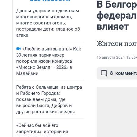
В Белго
Дроны ударили по десяткам
федераль
многоквартирных домов,
многие охватил огонь,
влияет
пострадали дети: главное об
атаке
Жители пол
«Люблю выигрывать!» Как
39-летняя парикмахер
15 августа 2024, 12:05
покорила жюри конкурса
«Миссис Земля — 2026» в
8
коммент
Малайзии
Ребята с Сельмаша, из центра
и Рабочего Городка:
показываем дома, где
выросли Баста, Дибров и
другие ростовские звезды
«Сейчас бы всё это
запретили»: истории из