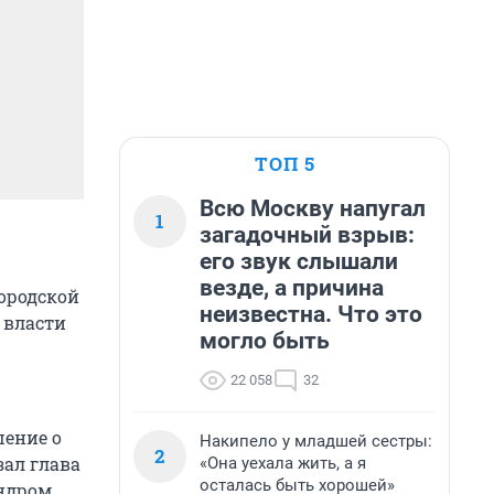
ТОП 5
Всю Москву напугал
1
загадочный взрыв:
его звук слышали
везде, а причина
ородской
неизвестна. Что это
 власти
могло быть
22 058
32
шение о
Накипело у младшей сестры:
2
зал глава
«Она уехала жить, а я
осталась быть хорошей»
андром