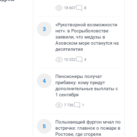
18 607
8
«Рукотворной возможности
3
нет»: в Росрыболовстве
заявили, что медузы в
Азовском море останутся на
десятилетия
10 322
4
Пенсионеры получат
4
прибавку: кому придут
дополнительные выплаты с
1 сентября
7 736
1
Полыхающий фургон мчал по
5
встречке: главное о пожаре в
Ростове, где сгорели