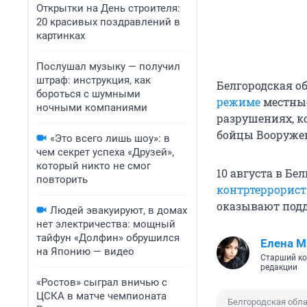
Открытки на День строителя:
20 красивых поздравлений в
картинках
Послушал музыку — получил
штраф: инструкция, как
Белгородская о
бороться с шумными
режиме
местные
ночными компаниями
разрушениях, к
бойцы Вооруже
«Это всего лишь шоу»: в
чем секрет успеха «Друзей»,
который никто не смог
10 августа в Бе
повторить
контртеррорис
оказывают подд
Людей эвакуируют, в домах
нет электричества: мощный
тайфун «Долфин» обрушился
Елена М
на Японию — видео
Старший ко
редакции
«Ростов» сыграл вничью с
ЦСКА в матче чемпионата
Белгородская обл