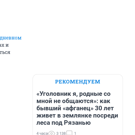
дневном
ах и
ться
РЕКОМЕНДУЕМ
«Уголовник я, родные со
мной не общаются»: как
бывший «афганец» 30 лет
живет в землянке посреди
леса под Рязанью
4 часа
3 138
1