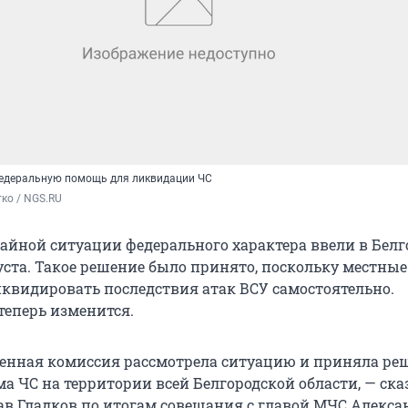
федеральную помощь для ликвидации ЧС
ко / NGS.RU
йной ситуации федерального характера ввели в Белг
густа. Такое решение было принято, поскольку местные
иквидировать последствия атак ВСУ самостоятельно.
теперь изменится.
енная комиссия рассмотрела ситуацию и приняла ре
а ЧС на территории всей Белгородской области, — ска
ав Гладков по итогам совещания с главой МЧС Алекс