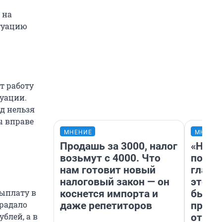
 на
итуацию
т работу
уации.
д нельзя
ы вправе
МНЕНИЕ
МНЕНИ
Продашь за 3000, налог
«Нико
возьмут с 4000. Что
побед
нам готовит новый
главн
налоговый закон — он
этого
выплату в
коснется импорта и
бьет 
традало
даже репетиторов
прока
блей, а в
отзыв