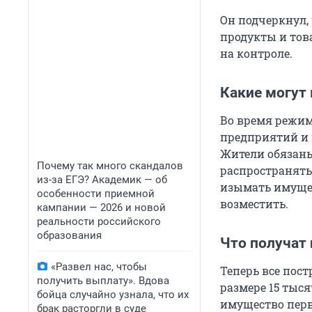
Он подчеркнул,
продукты и тов
на контроле.
Какие могут 
Во время режим
предприятий и 
Жители обязаны
Почему так много скандалов
распространять
из-за ЕГЭ? Академик — об
изымать имущес
особенности приемной
возместить.
кампании — 2026 и новой
реальности российского
образования
Что получат
«Развел нас, чтобы
Теперь все пос
получить выплату». Вдова
размере 15 тыс
бойца случайно узнала, что их
имущество перв
брак расторгли в суде