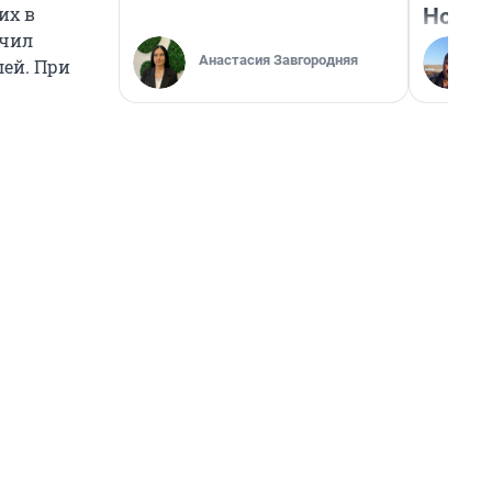
их в
Нолан
учил
Анастасия Завгородняя
лей. При