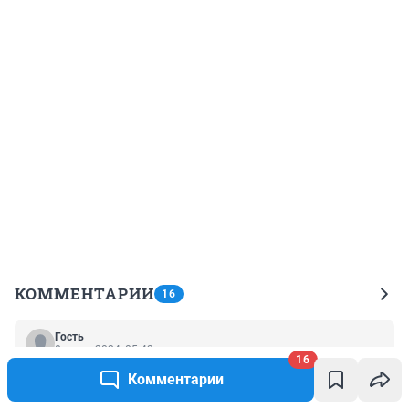
КОММЕНТАРИИ
16
Гость
8 июня 2024, 05:42
16
Россия освобождает мир от нацизма. с заблудшими 
Комментарии
чубатами с начала перестройки.