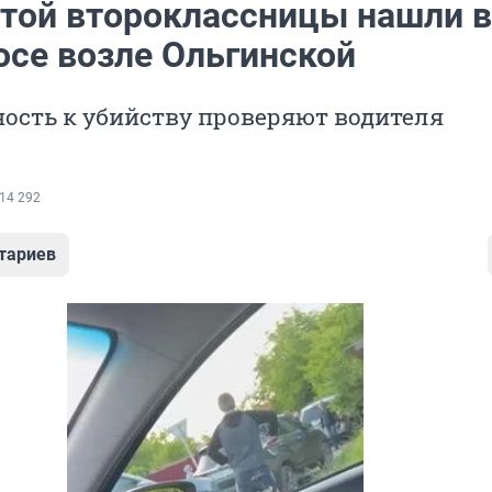
итой второклассницы нашли в
осе возле Ольгинской
ость к убийству проверяют водителя
14 292
тариев