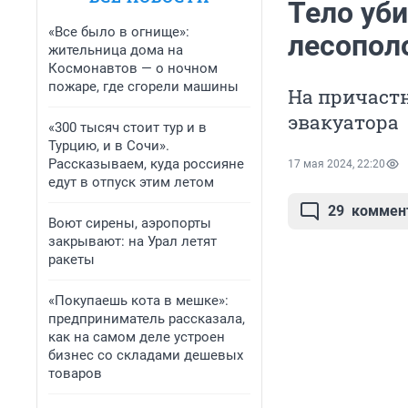
Тело уб
«Все было в огнище»:
лесопол
жительница дома на
Космонавтов — о ночном
пожаре, где сгорели машины
На причастн
эвакуатора
«300 тысяч стоит тур и в
Турцию, и в Сочи».
Рассказываем, куда россияне
17 мая 2024, 22:20
едут в отпуск этим летом
29
коммен
Воют сирены, аэропорты
закрывают: на Урал летят
ракеты
«Покупаешь кота в мешке»:
предприниматель рассказала,
как на самом деле устроен
бизнес со складами дешевых
товаров