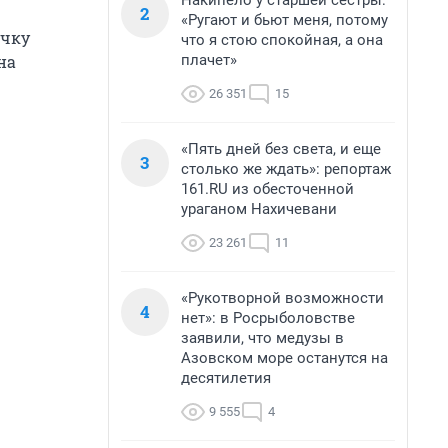
Накипело у старшей сестры:
2
«Ругают и бьют меня, потому
очку
что я стою спокойная, а она
плачет»
на
26 351
15
«Пять дней без света, и еще
3
столько же ждать»: репортаж
161.RU из обесточенной
ураганом Нахичевани
23 261
11
«Рукотворной возможности
4
нет»: в Росрыболовстве
заявили, что медузы в
Азовском море останутся на
десятилетия
9 555
4