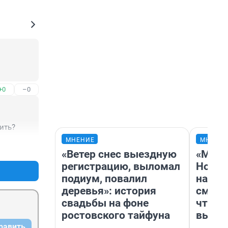
+0
–0
ить?
МНЕНИЕ
МНЕНИ
+1
–0
«Ветер снес выездную
«Мы в
регистрацию, выломал
Нолан
подиум, повалил
настр
деревья»: история
смотр
свадьбы на фоне
чтобы
ростовского тайфуна
выгля
равить