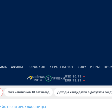
АММА
АФИША
ГОРОСКОП
КУРСЫ ВАЛЮТ
ZODY
ИГРЫ
ПРО
USD 80,93
СЕЙЧАС
3
ПРОБКИ
+28°C
EUR 93,19
Лига чемпионов 10 лет назад
Доходы кандидатов в депутаты Гос
ИЙСТВО ВТОРОКЛАССНИЦЫ