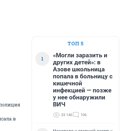
ТОП 5
«Могли заразить и
1
других детей»: в
Азове школьница
попала в больницу с
кишечной
инфекцией — позже
у нее обнаружили
ВИЧ
 полиция
33 146
106
исала в