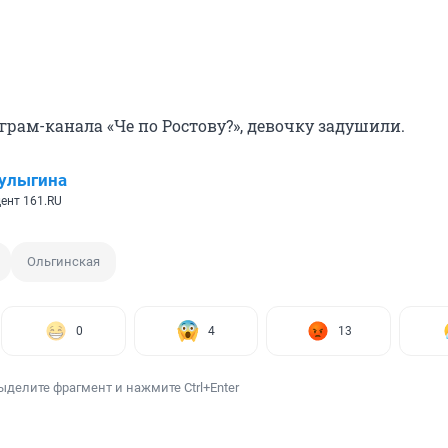
грам-канала «Че по Ростову?», девочку задушили.
улыгина
ент 161.RU
Ольгинская
0
4
13
ыделите фрагмент и нажмите Ctrl+Enter