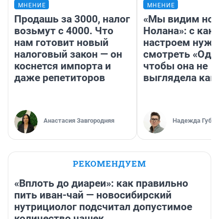
МНЕНИЕ
МНЕНИЕ
Продашь за 3000, налог
«Мы видим нов
возьмут с 4000. Что
Нолана»: с как
нам готовит новый
настроем нужн
налоговый закон — он
смотреть «Оди
коснется импорта и
чтобы она не
даже репетиторов
выглядела как
Анастасия Завгородняя
Надежда Губар
РЕКОМЕНДУЕМ
«Вплоть до диареи»: как правильно
пить иван-чай — новосибирский
нутрициолог подсчитал допустимое
количество чашек