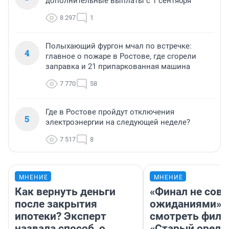
дополнительные выплаты с 1 сентября
8 297
1
Полыхающий фургон мчал по встречке:
4
главное о пожаре в Ростове, где сгорели
заправка и 21 припаркованная машина
7 770
58
Где в Ростове пройдут отключения
5
электроэнергии на следующей неделе?
7 517
8
МНЕНИЕ
МНЕНИЕ
Как вернуть деньги
«Финал не совп
после закрытия
ожиданиями»: 
ипотеки? Эксперт
смотреть фил
назвала способ, о
«Старый орел» 