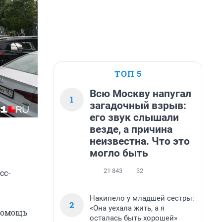
ТОП 5
Всю Москву напугал
1
загадочный взрыв:
его звук слышали
везде, а причина
неизвестна. Что это
могло быть
21 843
32
сс-
Накипело у младшей сестры:
2
«Она уехала жить, а я
 помощь
осталась быть хорошей»