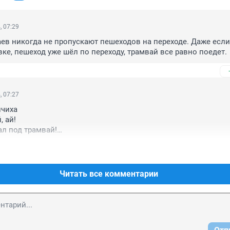
, 07:29
ев никогда не пропускают пешеходов на переходе. Даже если
вке, пешеход уже шёл по переходу, трамвай все равно поедет.
, 07:27
чиха

 ай!

л под трамвай!

 мальчик

ай!

ожке,

о ножки,

Читать все комментарии
ной и хромой,

ка мой!» К. Чуковский.