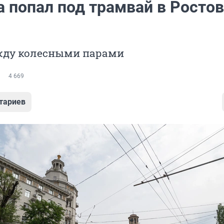
 попал под трамвай в Ростов
жду колесными парами
4 669
тариев