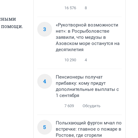
16 576
8
есными
«Рукотворной возможности
й помощи.
3
нет»: в Росрыболовстве
заявили, что медузы в
Азовском море останутся на
десятилетия
10 290
4
Пенсионеры получат
4
прибавку: кому придут
дополнительные выплаты с
1 сентября
7 609
Обсудить
Полыхающий фургон мчал по
5
встречке: главное о пожаре в
Ростове, где сгорели