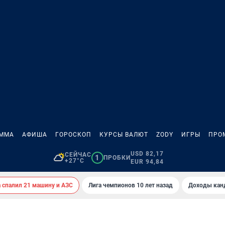
АММА
АФИША
ГОРОСКОП
КУРСЫ ВАЛЮТ
ZODY
ИГРЫ
ПРО
USD 82,17
СЕЙЧАС
1
ПРОБКИ
+27°C
EUR 94,84
спалил 21 машину и АЗС
Лига чемпионов 10 лет назад
Доходы кан