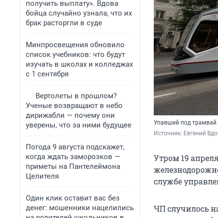
получить выплату». Вдова
бойца случайно узнала, что их
брак расторгли в суде
Минпросвещения обновило
список учебников: что будут
изучать в школах и колледжах
с 1 сентября
Вертолеты в прошлом?
Ученые возвращают в небо
дирижабли — почему они
Упавший под трамвай
уверены, что за ними будущее
Источник: 
Евгений Вдо
Погода 9 августа подскажет,
когда ждать заморозков —
Утром 19 апрел
приметы на Пантелеймона
железнодорожно
Целителя
службе управлен
Один клик оставит вас без
денег: мошенники нацелились
ЧП случилось н
на родителей школьников в