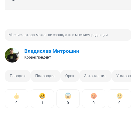
Мнение автора может не совпадать с мнением редакции
Владислав Митрошин
Корреспондент
Паводок
Половодье
Орск
Затопление
Уголовное
0
1
0
0
0