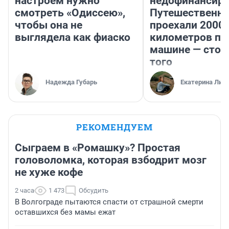
настроем нужно
недофинансиро
смотреть «Одиссею»,
Путешественн
чтобы она не
проехали 2000
выглядела как фиаско
километров по 
машине — стои
того
Надежда Губарь
Екатерина Лит
РЕКОМЕНДУЕМ
Сыграем в «Ромашку»? Простая
головоломка, которая взбодрит мозг
не хуже кофе
2 часа
1 473
Обсудить
В Волгограде пытаются спасти от страшной смерти
оставшихся без мамы ежат