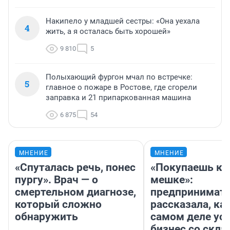
Накипело у младшей сестры: «Она уехала
4
жить, а я осталась быть хорошей»
9 810
5
Полыхающий фургон мчал по встречке:
5
главное о пожаре в Ростове, где сгорели
заправка и 21 припаркованная машина
6 875
54
МНЕНИЕ
МНЕНИЕ
«Спуталась речь, понес
«Покупаешь ко
пургу». Врач — о
мешке»:
смертельном диагнозе,
предпринимат
который сложно
рассказала, как
обнаружить
самом деле ус
бизнес со скл