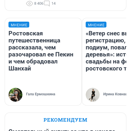
8 406
14
МНЕНИЕ
МНЕНИЕ
Ростовская
«Ветер снес в
путешественница
регистрацию, 
рассказала, чем
подиум, повал
разочаровал ее Пекин
деревья»: исто
и чем обрадовал
свадьбы на фо
Шанхай
ростовского т
Гала Ермошкина
Ирина Ковнацк
РЕКОМЕНДУЕМ