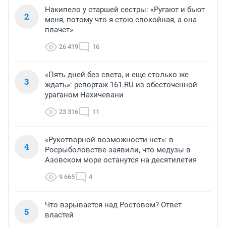
Накипело у старшей сестры: «Ругают и бьют
2
меня, потому что я стою спокойная, а она
плачет»
26 419
16
«Пять дней без света, и еще столько же
3
ждать»: репортаж 161.RU из обесточенной
ураганом Нахичевани
23 316
11
«Рукотворной возможности нет»: в
4
Росрыболовстве заявили, что медузы в
Азовском море останутся на десятилетия
9 665
4
Что взрывается над Ростовом? Ответ
5
властей