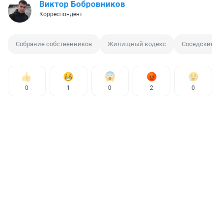
Виктор Бобровников
Корреспондент
Собрание собственников
Жилищный кодекс
Соседские 
0
1
0
2
0