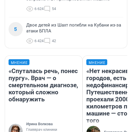
6 624
54
Двое детей из Шахт погибли на Кубани из-за
5
атаки БПЛА
6 424
42
МНЕНИЕ
МНЕНИЕ
«Спуталась речь, понес
«Нет некрасив
пургу». Врач — о
городов, есть
смертельном диагнозе,
недофинансиро
который сложно
Путешественн
обнаружить
проехали 2000
километров по 
машине — стои
того
Ирина Волкова
Главврач клиники