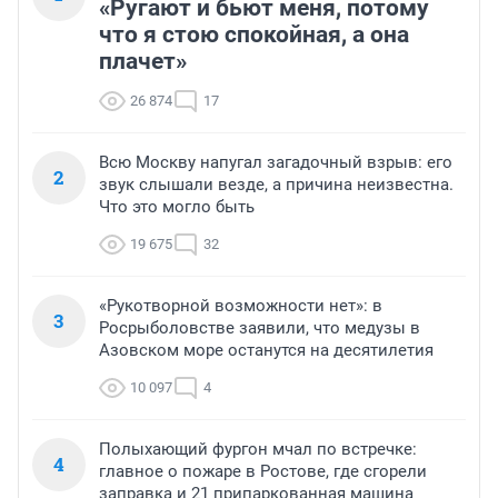
«Ругают и бьют меня, потому
что я стою спокойная, а она
плачет»
26 874
17
Всю Москву напугал загадочный взрыв: его
2
звук слышали везде, а причина неизвестна.
Что это могло быть
19 675
32
«Рукотворной возможности нет»: в
3
Росрыболовстве заявили, что медузы в
Азовском море останутся на десятилетия
10 097
4
Полыхающий фургон мчал по встречке:
4
главное о пожаре в Ростове, где сгорели
заправка и 21 припаркованная машина