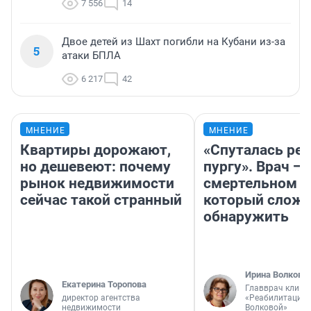
7 556
14
Двое детей из Шахт погибли на Кубани из-за
5
атаки БПЛА
6 217
42
МНЕНИЕ
МНЕНИЕ
Квартиры дорожают,
«Спуталась реч
но дешевеют: почему
пургу». Врач — 
рынок недвижимости
смертельном д
сейчас такой странный
который слож
обнаружить
Ирина Волкова
Екатерина Торопова
Главврач клини
директор агентства
«Реабилитация 
недвижимости
Волковой»