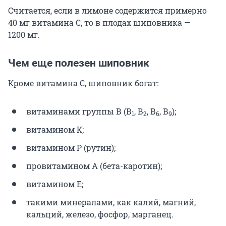
Считается, если в лимоне содержится примерно
40 мг витамина С, то в плодах шиповника —
1200 мг.
Чем еще полезен шиповник
Кроме витамина С, шиповник богат:
витаминами группы В (В
, В
, В
, В
);
1
2
6
9
витамином К;
витамином Р (рутин);
провитамином А (бета-каротин);
витамином Е;
такими минералами, как калий, магний,
кальций, железо, фосфор, марганец.