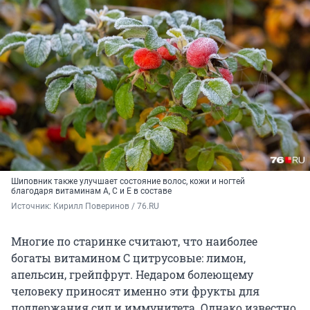
Шиповник также улучшает состояние волос, кожи и ногтей
благодаря витаминам А, С и Е в составе
Источник: 
Кирилл Поверинов / 76.RU
Многие по старинке считают, что наиболее
богаты витамином С цитрусовые: лимон,
апельсин, грейпфрут. Недаром болеющему
человеку приносят именно эти фрукты для
поддержания сил и иммунитета. Однако известно,