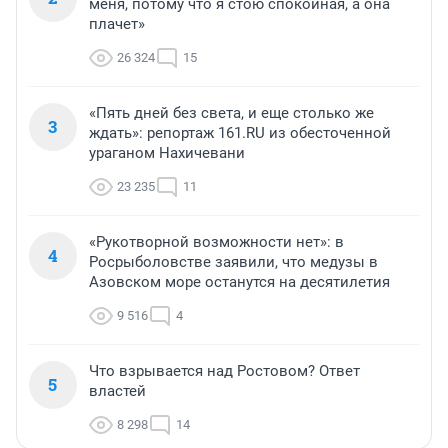
меня, потому что я стою спокойная, а она
плачет»
26 324
15
«Пять дней без света, и еще столько же
3
ждать»: репортаж 161.RU из обесточенной
ураганом Нахичевани
23 235
11
«Рукотворной возможности нет»: в
4
Росрыболовстве заявили, что медузы в
Азовском море останутся на десятилетия
9 516
4
Что взрывается над Ростовом? Ответ
5
властей
8 298
14