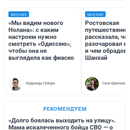
МНЕНИЕ
МНЕНИЕ
«Мы видим нового
Ростовская
Нолана»: с каким
путешественни
настроем нужно
рассказала, че
смотреть «Одиссею»,
разочаровал е
чтобы она не
и чем обрадов
выглядела как фиаско
Шанхай
Надежда Губарь
Гала Ермошкин
РЕКОМЕНДУЕМ
«Долго боялась выходить на улицу».
Мама искалеченного бойца СВО — о