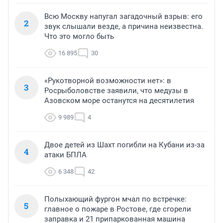
Всю Москву напугал загадочный взрыв: его
2
звук слышали везде, а причина неизвестна.
Что это могло быть
16 895
30
«Рукотворной возможности нет»: в
3
Росрыболовстве заявили, что медузы в
Азовском море останутся на десятилетия
9 989
4
Двое детей из Шахт погибли на Кубани из-за
4
атаки БПЛА
6 348
42
Полыхающий фургон мчал по встречке:
5
главное о пожаре в Ростове, где сгорели
заправка и 21 припаркованная машина