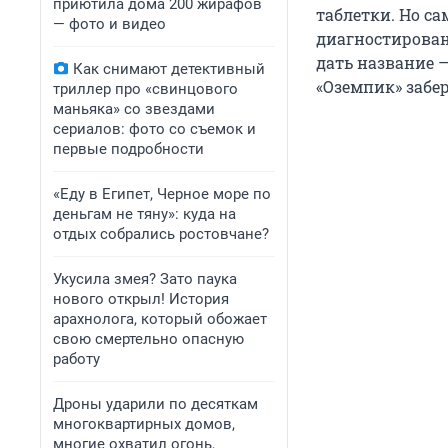
приютила дома 200 жирафов
таблетки. Но са
— фото и видео
диагностирован
дать название —
Как снимают детективный
«Оземпик» забе
триллер про «свинцового
маньяка» со звездами
сериалов: фото со съемок и
первые подробности
«Еду в Египет, Черное море по
деньгам не тяну»: куда на
отдых собрались ростовчане?
Укусила змея? Зато паука
нового открыл! История
арахнолога, который обожает
свою смертельно опасную
работу
Дроны ударили по десяткам
многоквартирных домов,
многие охватил огонь,