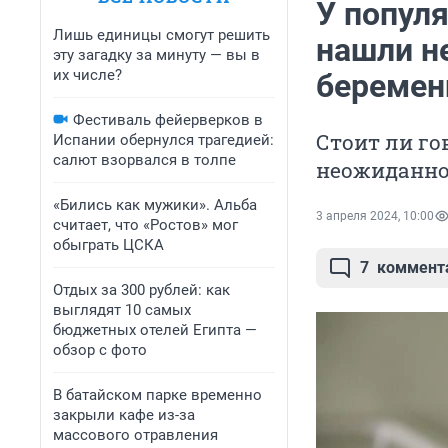
У попул
Лишь единицы смогут решить
нашли н
эту загадку за минуту — вы в
их числе?
беремен
Фестиваль фейерверков в
Стоит ли го
Испании обернулся трагедией:
салют взорвался в толпе
неожиданн
«Бились как мужики». Альба
3 апреля 2024, 10:00
считает, что «Ростов» мог
обыграть ЦСКА
7
коммент
Отдых за 300 рублей: как
выглядят 10 самых
бюджетных отелей Египта —
обзор с фото
В батайском парке временно
закрыли кафе из-за
массового отравления