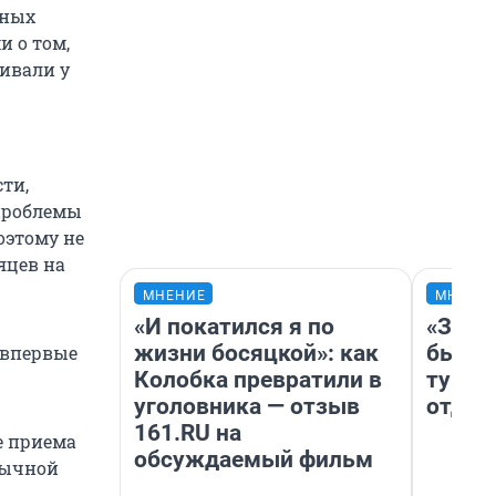
дных
и о том,
живали у
ти,
 проблемы
оэтому не
яцев на
МНЕНИЕ
МНЕНИ
«И покатился я по
«За н
жизни босяцкой»: как
были 
 впервые
Колобка превратили в
турис
уголовника — отзыв
отдых
161.RU на
е приема
обсуждаемый фильм
бычной