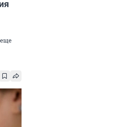
ия
 еще