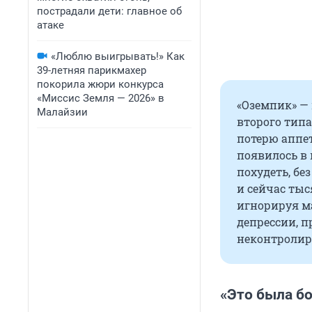
пострадали дети: главное об
атаке
«Люблю выигрывать!» Как
39-летняя парикмахер
покорила жюри конкурса
«Миссис Земля — 2026» в
«Оземпик» — 
Малайзии
второго типа
потерю аппет
появилось в 
похудеть, бе
и сейчас ты
игнорируя м
депрессии, п
неконтролир
«Это была б