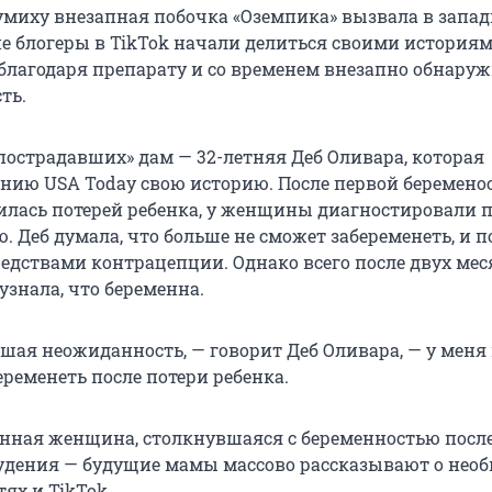
иху внезапная побочка «Оземпика» вызвала в запа
ие блогеры в TikTok начали делиться своими историям
 благодаря препарату и со временем внезапно обнару
ть.
«пострадавших» дам — 32-летняя Деб Оливара, которая
анию USA Today свою историю. После первой беременос
илась потерей ребенка, у женщины диагностировали
. Деб думала, что больше не сможет забеременеть, и п
редствами контрацепции. Однако всего после двух мес
узнала, что беременна.
ьшая неожиданность, — говорит Деб Оливара, — у меня
ременеть после потери ребенка.
енная женщина, столкнувшаяся с беременностью посл
худения — будущие мамы массово рассказывают о нео
тях и TikTok.