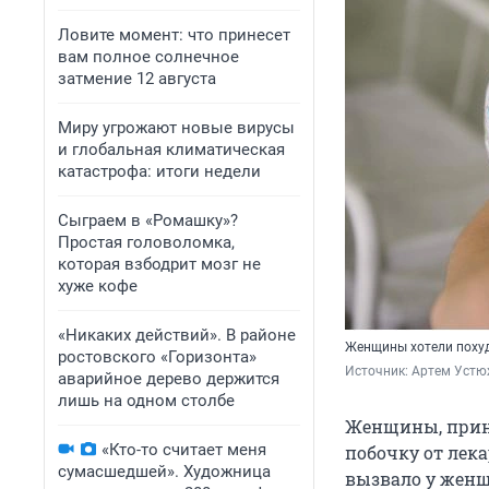
Ловите момент: что принесет
вам полное солнечное
затмение 12 августа
Миру угрожают новые вирусы
и глобальная климатическая
катастрофа: итоги недели
Сыграем в «Ромашку»?
Простая головоломка,
которая взбодрит мозг не
хуже кофе
«Никаких действий». В районе
Женщины хотели похуде
ростовского «Горизонта»
Источник: 
Артем Устю
аварийное дерево держится
лишь на одном столбе
Женщины, прин
«Кто-то считает меня
побочку от лека
сумасшедшей». Художница
вызвало у жен