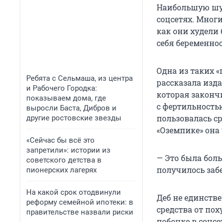
Наибольшую шум
соцсетях. Мног
как они худели
себя беременнос
Одна из таких 
Ребята с Сельмаша, из центра
рассказала изд
и Рабочего Городка:
которая законч
показываем дома, где
с фертильностью
выросли Баста, Дибров и
пользовалась с
другие ростовские звезды
«Оземпике» она 
«Сейчас бы всё это
запретили»: истории из
— Это была бол
советского детства в
получилось забе
пионерских лагерях
На какой срок отодвинули
Деб не единств
реформу семейной ипотеки: в
средства от по
правительстве назвали риски
побочке в соцсе