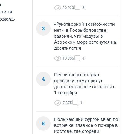
с
20 020
8
спели
помочь
«Рукотворной возможности
3
нет»: в Росрыболовстве
заявили, что медузы в
Азовском море останутся на
десятилетия
10 366
4
Пенсионеры получат
4
прибавку: кому придут
дополнительные выплаты с
1 сентября
7 875
1
Полыхающий фургон мчал по
5
встречке: главное о пожаре в
Ростове, где сгорели