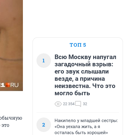
ТОП 5
Всю Москву напугал
1
загадочный взрыв:
его звук слышали
везде, а причина
неизвестна. Что это
могло быть
22 354
32
еобычную
Накипело у младшей сестры:
2
 это
«Она уехала жить, а я
осталась быть хорошей»