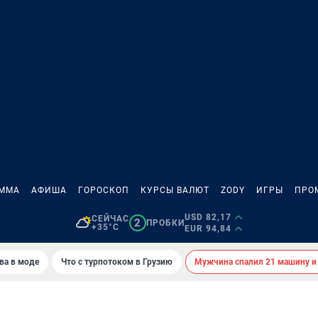
АММА
АФИША
ГОРОСКОП
КУРСЫ ВАЛЮТ
ZODY
ИГРЫ
ПРО
USD 82,17
СЕЙЧАС
2
ПРОБКИ
+35°C
EUR 94,84
ва в моде
Что с турпотоком в Грузию
Мужчина спалил 21 машину и