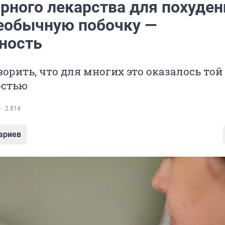
ярного лекарства для похуден
еобычную побочку —
ность
ворить, что для многих это оказалось той
остью
2 814
ариев