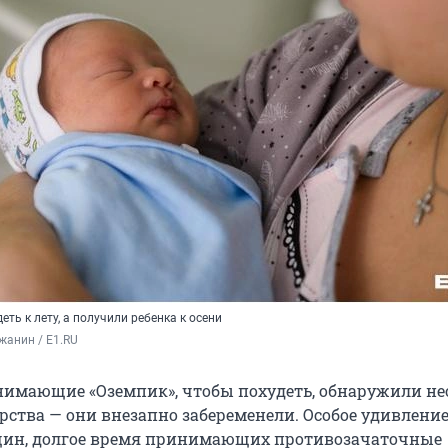
ть к лету, а получили ребенка к осени
жанин / E1.RU
имающие «Оземпик», чтобы похудеть, обнаружили н
рства — они внезапно забеременели. Особое удивление
щин, долгое время принимающих противозачаточные