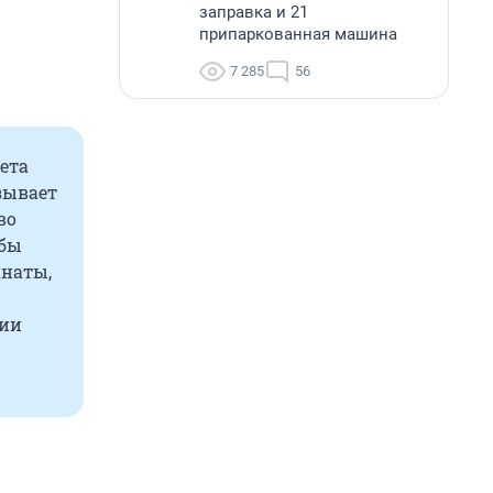
заправка и 21
припаркованная машина
7 285
56
ета
зывает
во
обы
анаты,
тии