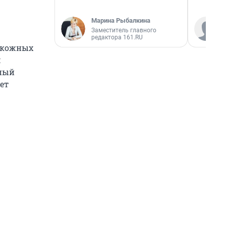
Марина Рыбалкина
Заместитель главного
редактора 161.RU
одкожных
м
нный
ет