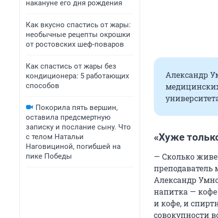
накануне его дня рождения
Как вкусно спастись от жары:
необычные рецепты окрошки
от ростовских шеф-поваров
Как спастись от жары без
Александр У
кондиционера: 5 работающих
способов
медицинских
университета
Покорила пять вершин,
оставила предсмертную
записку и послание сыну. Что
«Хуже только
с телом Натальи
Наговициной, погибшей на
— Сколько живе
пике Победы
преподаватель 
Александр Умно
напитка — кофе 
и кофе, и спирт
совокупности в