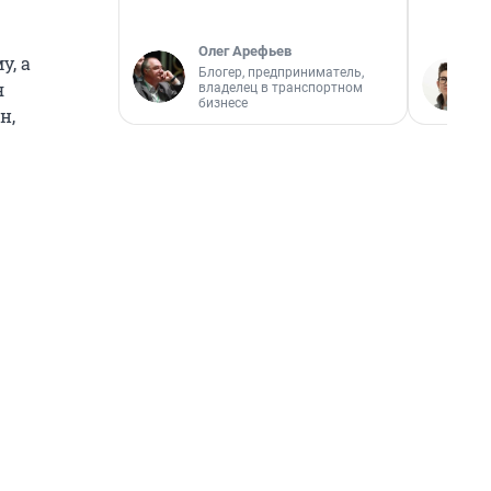
Олег Арефьев
у, а
Блогер, предприниматель,
я
владелец в транспортном
бизнесе
н,