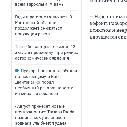
горячительным
всем взрослым. А вам?
— Надо понимат
Гады в регионе мельчают. В
Ростовской области
кофеин, наоборо
продолжает снижаться
психозов и невр
популяция раков
нарушается ори
Такое бывает раз в жизни: 12
августа произойдут три редких
астрономических явления
Прохор Шаляпин влюбился
по-настоящему, а Ваня
Дмитриенко побил
необычный рекорд: новости
из мира шоу-бизнеса
«Август принесет новые
возможности»: Тамара Глоба
назвала, кому из знаков
зодиака улыбнется удача