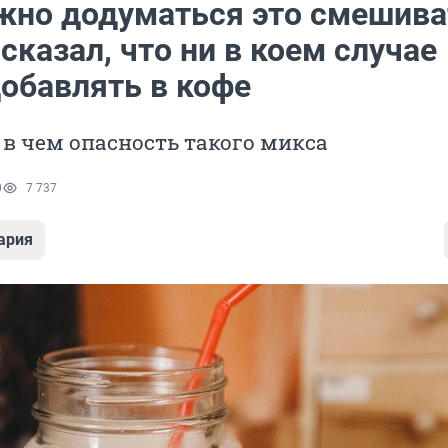
жно додуматься это смешива
сказал, что ни в коем случае
добавлять в кофе
 в чем опасность такого микса
0
7 737
ария