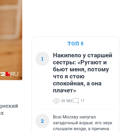
ТОП 5
Накипело у старшей
1
сестры: «Ругают и
бьют меня, потому
что я стою
спокойная, а она
плачет»
26 982
17
крепкий
ых
Всю Москву напугал
2
загадочный взрыв: его звук
слышали везде, а причина