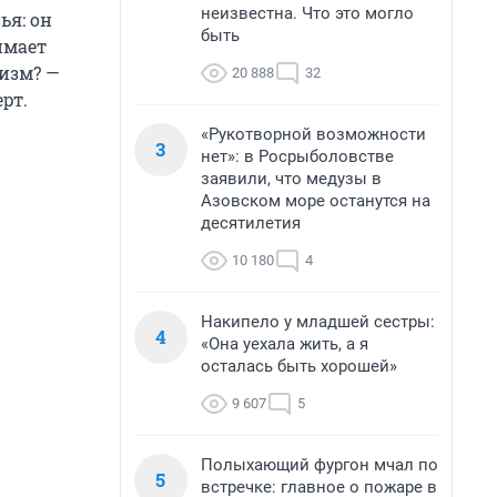
неизвестна. Что это могло
ья: он
быть
имает
низм? —
20 888
32
ерт.
«Рукотворной возможности
3
нет»: в Росрыболовстве
заявили, что медузы в
Азовском море останутся на
десятилетия
10 180
4
Накипело у младшей сестры:
4
«Она уехала жить, а я
осталась быть хорошей»
9 607
5
Полыхающий фургон мчал по
5
встречке: главное о пожаре в