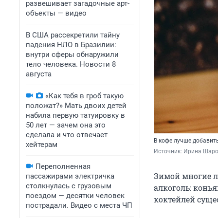
развешивает загадочные арт-
объекты — видео
В США рассекретили тайну
падения НЛО в Бразилии:
внутри сферы обнаружили
тело человека. Новости 8
августа
«Как тебя в гроб такую
положат?» Мать двоих детей
набила первую татуировку в
50 лет — зачем она это
сделала и что отвечает
В кофе лучше добавит
хейтерам
Источник: 
Ирина Шаров
Переполненная
Зимой многие л
пассажирами электричка
столкнулась с грузовым
алкоголь: конья
поездом — десятки человек
коктейлей суще
пострадали. Видео с места ЧП