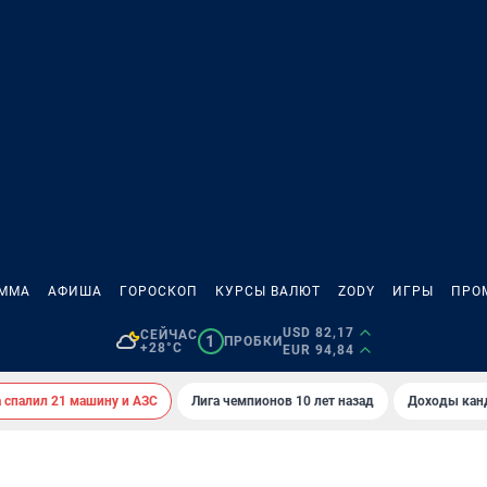
АММА
АФИША
ГОРОСКОП
КУРСЫ ВАЛЮТ
ZODY
ИГРЫ
ПРО
USD 82,17
СЕЙЧАС
1
ПРОБКИ
+28°C
EUR 94,84
спалил 21 машину и АЗС
Лига чемпионов 10 лет назад
Доходы кан