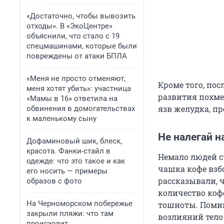
«Достаточно, чтобы вывозить
отходы». В «ЭкоЦентре»
объяснили, что стало с 19
спецмашинами, которые были
повреждены от атаки БПЛА
«Меня не просто отменяют,
Кроме того, по
меня хотят убить»: участница
развития похме
«Мамы в 16» ответила на
язв желудка, п
обвинения в домогательствах
к маленькому сыну
Не налегай н
Дофаминовый шик, блеск,
красота. Фанки-стайл в
Немало людей с
одежде: что это такое и как
чашка кофе взбо
его носить — примеры
рассказывали, 
образов с фото
количество коф
На Черноморском побережье
тошноты. Помим
закрыли пляжи: что там
возлияний тело 
происходит