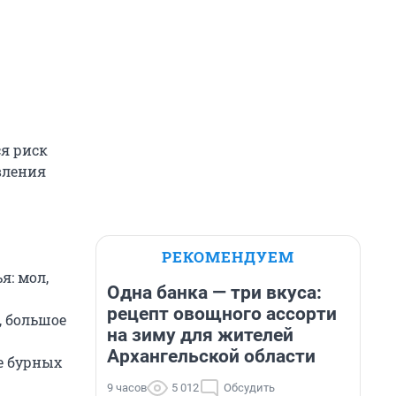
ся риск
вления
РЕКОМЕНДУЕМ
я: мол,
Одна банка — три вкуса:
рецепт овощного ассорти
, большое
на зиму для жителей
Архангельской области
е бурных
9 часов
5 012
Обсудить