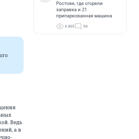
Ростове, где сгорели
заправка и 21
припаркованная машина
6 865
54
ого
ещения
ьных
кой. Ведь
ний, а в
ечно-