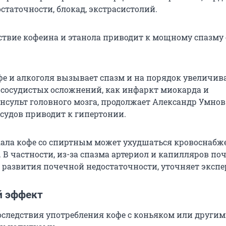
статочности, блокад, экстрасистолий.
ствие кофеина и этанола приводит к мощному спазму 
фе и алкоголя вызывает спазм и на порядок увеличив
-сосудистых осложнений, как инфаркт миокарда и
сульт головного мозга, продолжает Александр Умнов
осудов приводит к гипертонии.
кала кофе со спиртным может ухудшаться кровоснабж
 В частности, из-за спазма артериол и капилляров по
к развития почечной недостаточности, уточняет экспе
й эффект
последствия употребления кофе с коньяком или други