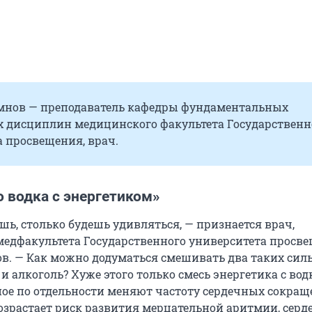
мнов — преподаватель кафедры фундаментальных
 дисциплин медицинского факультета Государственн
 просвещения, врач.
 водка с энергетиком»
шь, столько будешь удивляться, — признается врач,
медфакультета Государственного университета просв
в. — Как можно додуматься смешивать два таких сил
и алкоголь? Хуже этого только смесь энергетика с вод
ное по отдельности меняют частоту сердечных сокраще
озрастает риск развития мерцательной аритмии, серд