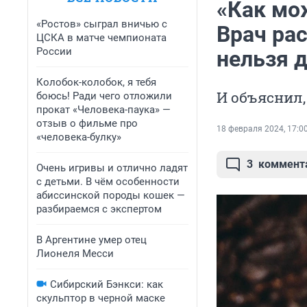
«Как мо
«Ростов» сыграл вничью с
Врач рас
ЦСКА в матче чемпионата
России
нельзя 
Колобок-колобок, я тебя
И объяснил,
боюсь! Ради чего отложили
прокат «Человека-паука» —
отзыв о фильме про
18 февраля 2024, 17:0
«человека-булку»
3
коммент
Очень игривы и отлично ладят
с детьми. В чём особенности
абиссинской породы кошек —
разбираемся с экспертом
В Аргентине умер отец
Лионеля Месси
Сибирский Бэнкси: как
скульптор в черной маске