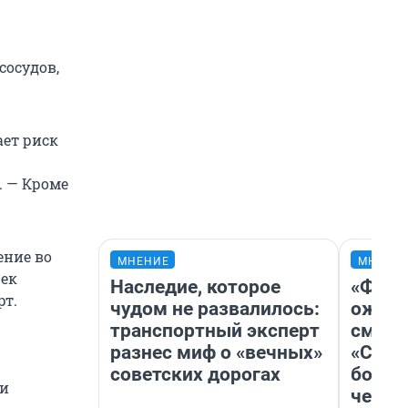
сосудов,
ает риск
. — Кроме
ение во
МНЕНИЕ
МНЕНИ
чек
Наследие, которое
«Фина
рт.
чудом не развалилось:
ожида
транспортный эксперт
смотр
разнес миф о «вечных»
«Стар
советских дорогах
больш
ми
честн