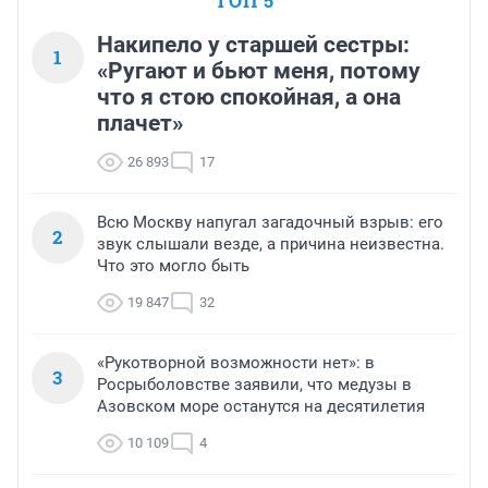
ТОП 5
Накипело у старшей сестры:
1
«Ругают и бьют меня, потому
что я стою спокойная, а она
плачет»
26 893
17
Всю Москву напугал загадочный взрыв: его
2
звук слышали везде, а причина неизвестна.
Что это могло быть
19 847
32
«Рукотворной возможности нет»: в
3
Росрыболовстве заявили, что медузы в
Азовском море останутся на десятилетия
10 109
4