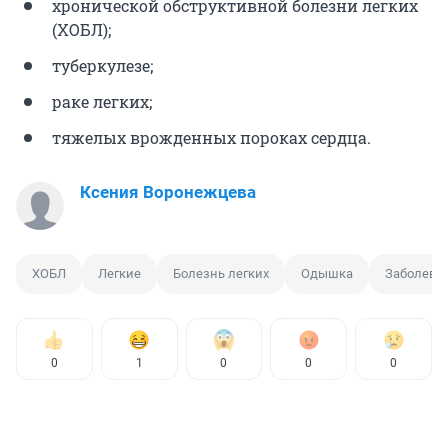
хронической обструктивной болезни легких
(ХОБЛ);
туберкулезе;
раке легких;
тяжелых врожденных пороках сердца.
Ксения Воронежцева
ХОБЛ
Легкие
Болезнь легких
Одышка
Заболеван
0
1
0
0
0