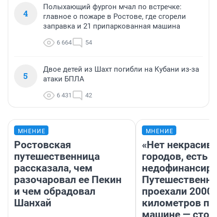
Полыхающий фургон мчал по встречке:
4
главное о пожаре в Ростове, где сгорели
заправка и 21 припаркованная машина
6 664
54
Двое детей из Шахт погибли на Кубани из-за
5
атаки БПЛА
6 431
42
МНЕНИЕ
МНЕНИЕ
Ростовская
«Нет некрасив
путешественница
городов, есть
рассказала, чем
недофинансиро
разочаровал ее Пекин
Путешественн
и чем обрадовал
проехали 2000
Шанхай
километров по 
машине — стои