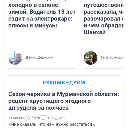
холодно в салоне
путешественни
зимой. Водитель 13 лет
рассказала, че
ездит на электрокаре:
разочаровал е
плюсы и минусы
и чем обрадов
Шанхай
Денис Дедюхин
Гала Ермошкин
РЕКОМЕНДУЕМ
Сезон черники в Мурманской области:
рецепт хрустящего ягодного
штруделя за полчаса
11 часов
7 978
Обсудить
«Мне сказали, что нам нужно расстаться».