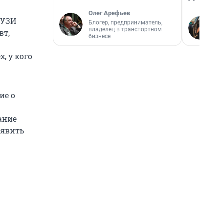
Олег Арефьев
 УЗИ
Блогер, предприниматель,
владелец в транспортном
вт,
бизнесе
, у кого
ие о
ание
ыявить