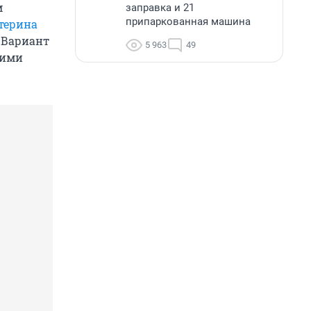
м
заправка и 21
припаркованная машина
терина
. Вариант
5 963
49
кими