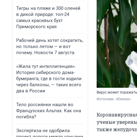
Тигры на пляже и 300 оленей
в дикой природе: топ-24
самых красивых бухт
Приморского края
Рабочий день хотят сократить,
но только летом — и вот
почему. Новости 7 августа
«Жила тут интеллигенция».
История сибирского дома-
бумеранга, где в гости ходили
через балконы, — таких всего
два в России
Вирус может поражать
Источник: 
«Юнона»
Тело россиянки нашли во
Французских Альпах. Как она
Коронавирусная
погибла?
ученые уверены
также желудочн
Экспертиза не одобрила
проект дороги между улицами