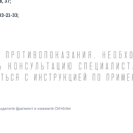
, 37;
;
33-21-33;
ыделите фрагмент и нажмите Ctrl+Enter