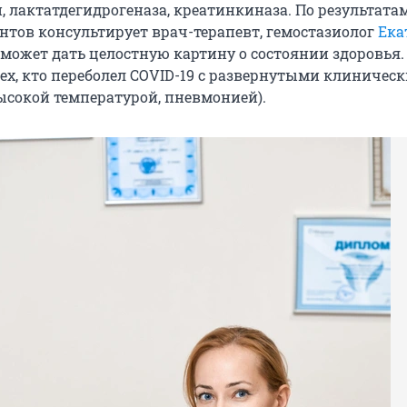
, лактатдегидрогеназа, креатинкиназа. По результата
нтов консультирует врач-терапевт, гемостазиолог
Ека
поможет дать целостную картину о состоянии здоровья
сех, кто переболел COVID-19 с развернутыми клиничес
сокой температурой, пневмонией).