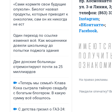
пр. Космонавтов
«Сами кормите свои будущие
ул. 3-я Линия, 3
опухоли». Биолог назвал
телефон: (863) 3
продукты, которые приводят к
Instagram
;
онкологии, сам он их никогда
не ест
«
ВКонтакте
»
;
Facebook
.
Один переход по ссылке
изменил всё. Как мошенники
довели школьницу до
попытки поджога здания
Две донские больницы
отремонтируют почти за 25
миллиардов
На правах рекламы.
«Теперь мы семья!» Клава
Кока сыграла тайную свадьбу
Увидели опечатку? В
с богатым блогером. В какую
сумму всё обошлось
С детства грезил о ГАЗ-24: