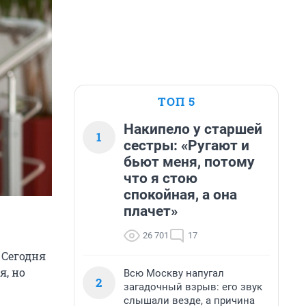
ТОП 5
Накипело у старшей
1
сестры: «Ругают и
бьют меня, потому
что я стою
спокойная, а она
плачет»
26 701
17
 Сегодня
я, но
Всю Москву напугал
2
загадочный взрыв: его звук
слышали везде, а причина