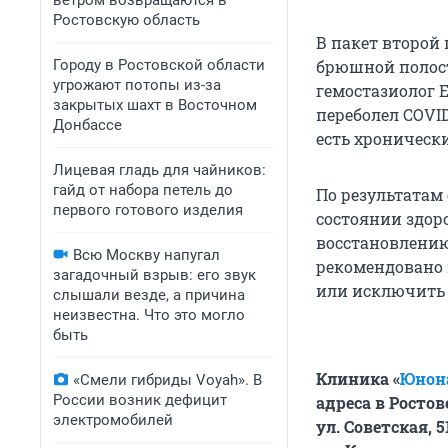
ветром возвращаются в
Ростовскую область
В пакет второй
Городу в Ростовской области
брюшной полости
угрожают потопы из-за
гемостазиолог Е
закрытых шахт в Восточном
переболел COVID
Донбассе
есть хроническ
Лицевая гладь для чайников:
гайд от набора петель до
По результатам
первого готового изделия
состоянии здор
восстановлению
Всю Москву напугал
рекомендовано 
загадочный взрыв: его звук
или исключить 
слышали везде, а причина
неизвестна. Что это могло
быть
Клиника «
Юнон
«Смели гибриды Voyah». В
России возник дефицит
адреса в Ростов
электромобилей
ул. Советская, 51