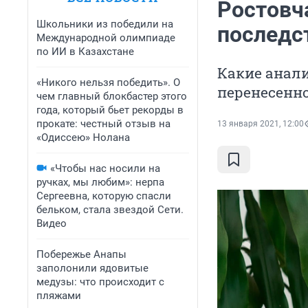
Ростовч
Школьники из победили на
последс
Международной олимпиаде
по ИИ в Казахстане
Какие анал
«Никого нельзя победить». О
перенесенн
чем главный блокбастер этого
года, который бьет рекорды в
прокате: честный отзыв на
13 января 2021, 12:00
«Одиссею» Нолана
«Чтобы нас носили на
ручках, мы любим»: нерпа
Сергеевна, которую спасли
бельком, стала звездой Сети.
Видео
Побережье Анапы
заполонили ядовитые
медузы: что происходит с
пляжами