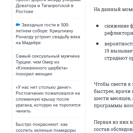
Доватора и Таганрогской в
На данный моме
Ростове
Звездные гости в 500-
снижение ф
летнем соборе: Криштиану
рефлекторн
Роналду устроит свадьбу века
на Мадейре
вероятност
19 вызывае
Самый сексуальный мужчина
страдают о
Турции: чем Омер из
«Клюквенного щербета»
покорил женщин
Чтобы свести к
«У нас нет столько денег».
быстрее, врачи
Ростовчанин пожаловался на
шести месяцев, 
сломанную крышу после
программы восс
урагана, которую не торопятся
чинить
Первая из них 
Быстро покраснеют: как
состав обследо
соспеть зеленые помидоры