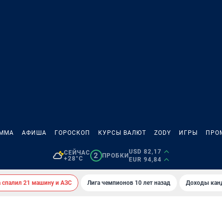
АММА
АФИША
ГОРОСКОП
КУРСЫ ВАЛЮТ
ZODY
ИГРЫ
ПРО
USD 82,17
СЕЙЧАС
2
ПРОБКИ
+28°C
EUR 94,84
спалил 21 машину и АЗС
Лига чемпионов 10 лет назад
Доходы кан