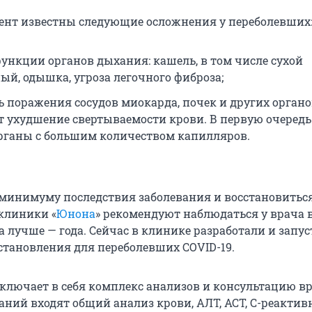
нт известны следующие осложнения у переболевших
ункции органов дыхания: кашель, в том числе сухой
ый, одышка, угроза легочного фиброза;
ь поражения сосудов миокарда, почек и других органо
т ухудшение свертываемости крови. В первую очередь
рганы с большим количеством капилляров.
 минимуму последствия заболевания и восстановитьс
 клиники «
Юнона
» рекомендуют наблюдаться у врача 
а лучше — года. Сейчас в клинике разработали и запу
тановления для переболевших COVID-19.
включает в себя комплекс анализов и консультацию вр
ваний входят общий анализ крови, АЛТ, АСТ, С-реакти