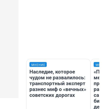
МНЕНИЕ
МНЕНИ
Наследие, которое
«Поку
чудом не развалилось:
мешке
транспортный эксперт
предп
разнес миф о «вечных»
расска
советских дорогах
самом
бизне
дешев