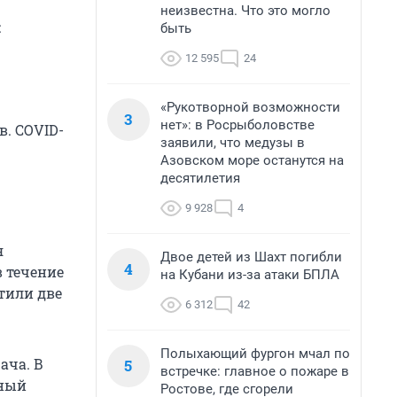
неизвестна. Что это могло
:
быть
12 595
24
«Рукотворной возможности
3
нет»: в Росрыболовстве
в. COVID-
заявили, что медузы в
Азовском море останутся на
десятилетия
9 928
4
я
Двое детей из Шахт погибли
4
в течение
на Кубани из-за атаки БПЛА
стили две
6 312
42
Полыхающий фургон мчал по
ача. В
5
встречке: главное о пожаре в
вный
Ростове, где сгорели