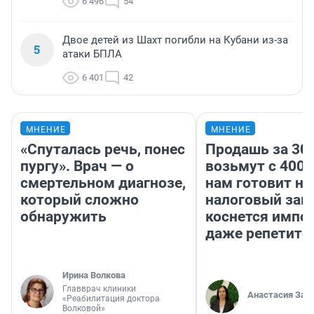
6 496
54
Двое детей из Шахт погибли на Кубани из-за
5
атаки БПЛА
6 401
42
МНЕНИЕ
МНЕНИЕ
«Спуталась речь, понес
Продашь за 300
пургу». Врач — о
возьмут с 4000
смертельном диагнозе,
нам готовит н
который сложно
налоговый зако
обнаружить
коснется импор
даже репетито
Ирина Волкова
Главврач клиники
Анастасия Зав
«Реабилитация доктора
Волковой»