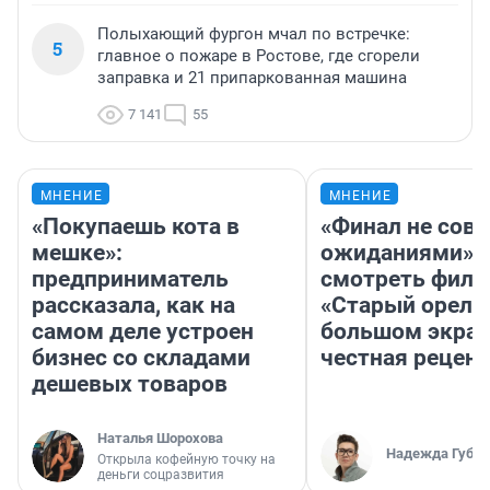
Полыхающий фургон мчал по встречке:
5
главное о пожаре в Ростове, где сгорели
заправка и 21 припаркованная машина
7 141
55
МНЕНИЕ
МНЕНИЕ
«Покупаешь кота в
«Финал не совп
мешке»:
ожиданиями»: 
предприниматель
смотреть фил
рассказала, как на
«Старый орел» 
самом деле устроен
большом экран
бизнес со складами
честная рецен
дешевых товаров
Наталья Шорохова
Надежда Губар
Открыла кофейную точку на
деньги соцразвития