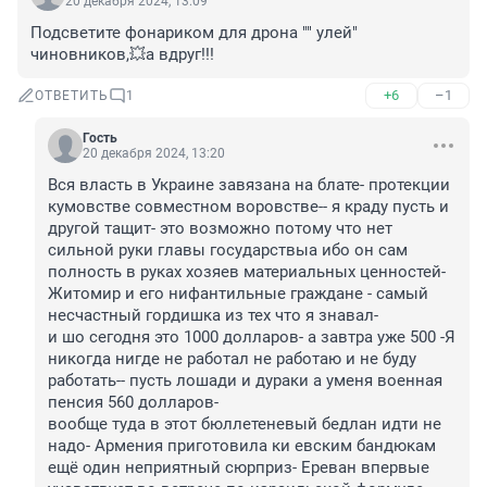
20 декабря 2024, 13:09
Подсветите фонариком для дрона "" улей" 
чиновников,💥а вдруг!!!
+6
–1
ОТВЕТИТЬ
1
Гость
20 декабря 2024, 13:20
Вся власть в Украине завязана на блате- протекции 
кумовстве совместном воровстве-- я краду пусть и 
другой тащит- это возможно потому что нет 
сильной руки главы государствыа ибо он сам 
полность в руках хозяев материальных ценностей-

Житомир и его нифантильные граждане - самый 
несчастный гордишка из тех что я знавал-

и шо сегодня это 1000 долларов- а завтра уже 500 -Я 
никогда нигде не работал не работаю и не буду 
работать-- пусть лошади и дураки а уменя военная 
пенсия 560 долларов-

вообще туда в этот бюллетеневый бедлан идти не 
надо- Армения приготовила ки евским бандюкам 
ещё один неприятный сюрприз- Ереван впервые 