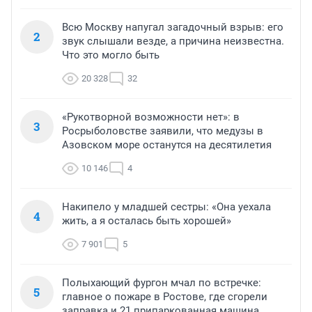
Всю Москву напугал загадочный взрыв: его
2
звук слышали везде, а причина неизвестна.
Что это могло быть
20 328
32
«Рукотворной возможности нет»: в
3
Росрыболовстве заявили, что медузы в
Азовском море останутся на десятилетия
10 146
4
Накипело у младшей сестры: «Она уехала
4
жить, а я осталась быть хорошей»
7 901
5
Полыхающий фургон мчал по встречке:
5
главное о пожаре в Ростове, где сгорели
заправка и 21 припаркованная машина