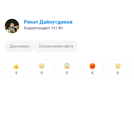
Ренат Дайнутдинов
Корреспондент 161.RU
Донэнерго
Отключение света
5
0
0
4
0