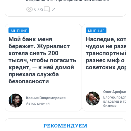
6 772
54
МНЕНИЕ
МНЕНИЕ
Мой банк меня
Наследие, кото
бережет. Журналист
чудом не разва
хотела снять 200
транспортный 
тысяч, чтобы погасить
разнес миф о 
кредит, — к ней домой
советских доро
приехала служба
безопасности
Олег Арефьев
Блогер, предпри
Ксения Владимирская
владелец в тра
Автор мнения
бизнесе
РЕКОМЕНДУЕМ