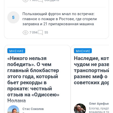
Полыхающий фургон мчал по встречке:
5
главное о пожаре в Ростове, где сгорели
заправка и 21 припаркованная машина
7 094
55
МНЕНИЕ
МНЕНИЕ
«Никого нельзя
Наследие, кото
победить». О чем
чудом не разва
главный блокбастер
транспортный 
этого года, который
разнес миф о 
бьет рекорды в
советских доро
прокате: честный
отзыв на «Одиссею»
Нолана
Олег Арефьев
Блогер, предпри
Стас Соколов
владелец в тра