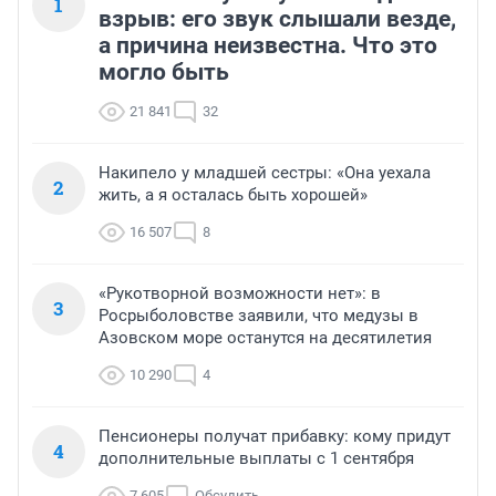
1
взрыв: его звук слышали везде,
а причина неизвестна. Что это
могло быть
21 841
32
Накипело у младшей сестры: «Она уехала
2
жить, а я осталась быть хорошей»
16 507
8
«Рукотворной возможности нет»: в
3
Росрыболовстве заявили, что медузы в
Азовском море останутся на десятилетия
10 290
4
Пенсионеры получат прибавку: кому придут
4
дополнительные выплаты с 1 сентября
7 605
Обсудить