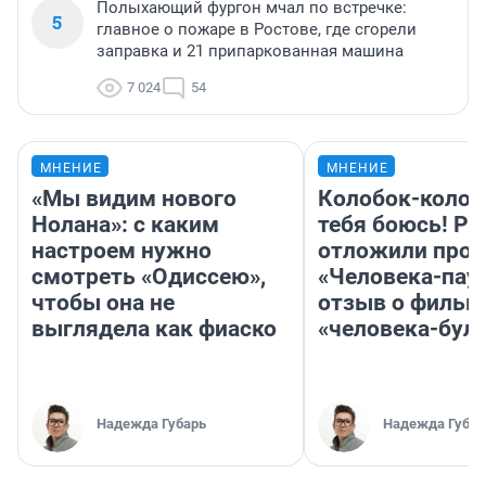
Полыхающий фургон мчал по встречке:
5
главное о пожаре в Ростове, где сгорели
заправка и 21 припаркованная машина
7 024
54
МНЕНИЕ
МНЕНИЕ
«Мы видим нового
Колобок-колобо
Нолана»: с каким
тебя боюсь! Ра
настроем нужно
отложили прок
смотреть «Одиссею»,
«Человека-пау
чтобы она не
отзыв о фильм
выглядела как фиаско
«человека-бул
Надежда Губарь
Надежда Губар