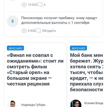
10 023
6
Пенсионеры получат прибавку: кому придут
5
дополнительные выплаты с 1 сентября
6 928
Обсудить
МНЕНИЕ
МНЕНИЕ
«Финал не совпал с
Мой банк меня
ожиданиями»: стоит ли
бережет. Журн
смотреть фильм
хотела снять 2
«Старый орел» на
тысяч, чтобы п
большом экране —
кредит, — к не
честная рецензия
приехала служ
безопасности
Ксения Владим
Надежда Губарь