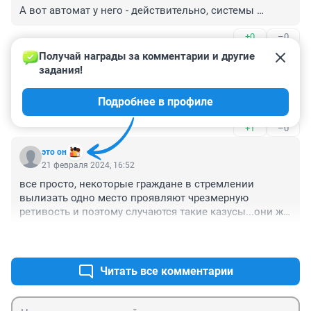
А вот автомат у него - действительно, системы 
Шмайссера, несколько переделанный 
+0
–0
Калашниковым и поэтому называемый автоматом 
Шмайссера-Калашникова.
Получай награды за комментарии и другие 
Гость
21 февраля 2024, 18:39
задания!
Да нормально, главное - преемственность 
Подробнее в профиле
прослеживается
+1
–0
это он
21 февраля 2024, 16:52
все просто, некоторые граждане в стремлении 
вылизать одно место проявляют чрезмерную 
ретивость и поэтому случаются такие казусы...они же 
все тупые,какая история ,вы о чем?!!
+1
–0
Читать все комментарии