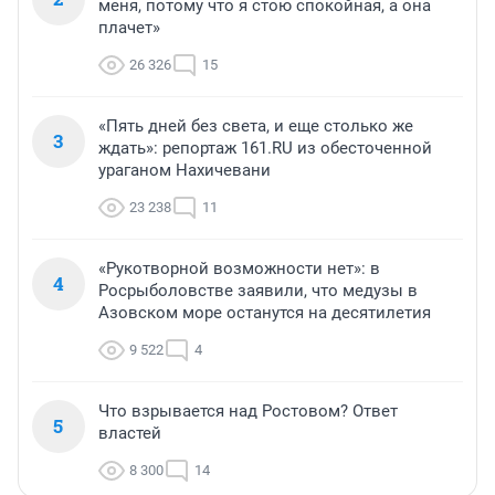
меня, потому что я стою спокойная, а она
плачет»
26 326
15
«Пять дней без света, и еще столько же
3
ждать»: репортаж 161.RU из обесточенной
ураганом Нахичевани
23 238
11
«Рукотворной возможности нет»: в
4
Росрыболовстве заявили, что медузы в
Азовском море останутся на десятилетия
9 522
4
Что взрывается над Ростовом? Ответ
5
властей
8 300
14