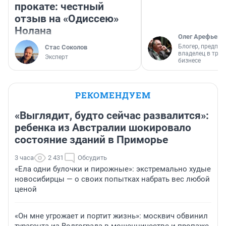
прокате: честный
отзыв на «Одиссею»
Нолана
Олег Арефьев
Блогер, предпри
Стас Соколов
владелец в тра
Эксперт
бизнесе
РЕКОМЕНДУЕМ
«Выглядит, будто сейчас развалится»:
ребенка из Австралии шокировало
состояние зданий в Приморье
3 часа
2 431
Обсудить
«Ела одни булочки и пирожные»: экстремально худые
новосибирцы — о своих попытках набрать вес любой
ценой
«Он мне угрожает и портит жизнь»: москвич обвинил