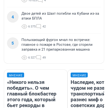
10 023
4
Двое детей из Шахт погибли на Кубани из-за
4
атаки БПЛА
6 375
42
Полыхающий фургон мчал по встречке:
5
главное о пожаре в Ростове, где сгорели
заправка и 21 припаркованная машина
6 327
49
МНЕНИЕ
МНЕНИЕ
«Никого нельзя
Наследие, кото
победить». О чем
чудом не разва
главный блокбастер
транспортный 
этого года, который
разнес миф о 
бьет рекорды в
советских доро