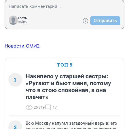
Гость
Отправить
Войти
Новости СМИ2
ТОП 5
Накипело у старшей сестры:
1
«Ругают и бьют меня, потому
что я стою спокойная, а она
плачет»
26 819
17
Всю Москву напугал загадочный взрыв: его
2
звук слышали везде, а причина неизвестна.