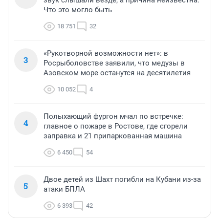
Что это могло быть
18 751
32
«Рукотворной возможности нет»: в
3
Росрыболовстве заявили, что медузы в
Азовском море останутся на десятилетия
10 052
4
Полыхающий фургон мчал по встречке:
4
главное о пожаре в Ростове, где сгорели
заправка и 21 припаркованная машина
6 450
54
Двое детей из Шахт погибли на Кубани из-за
5
атаки БПЛА
6 393
42