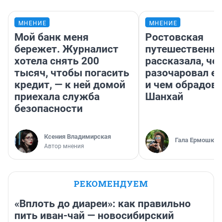
МНЕНИЕ
МНЕНИЕ
Мой банк меня
Ростовская
бережет. Журналист
путешественни
хотела снять 200
рассказала, че
тысяч, чтобы погасить
разочаровал е
кредит, — к ней домой
и чем обрадов
приехала служба
Шанхай
безопасности
Ксения Владимирская
Гала Ермошкин
Автор мнения
РЕКОМЕНДУЕМ
«Вплоть до диареи»: как правильно
пить иван-чай — новосибирский