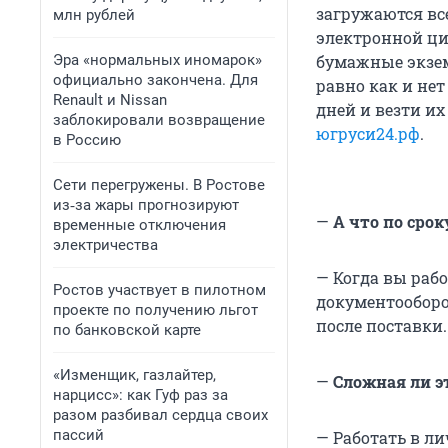
загружаются вс
млн рублей
электронной ци
Эра «нормальных иномарок»
бумажные экзем
официально закончена. Для
равно как и не
Renault и Nissan
дней и везти и
заблокировали возвращение
югруси24.рф
.
в Россию
Сети перегружены. В Ростове
из‑за жары прогнозируют
—
А что по сро
временные отключения
электричества
— Когда вы раб
Ростов участвует в пилотном
документооборо
проекте по получению льгот
после поставки.
по банковской карте
«Изменщик, газлайтер,
—
Сложная ли эт
нарцисс»: как Гуф раз за
разом разбивал сердца своих
пассий
— Работать в л