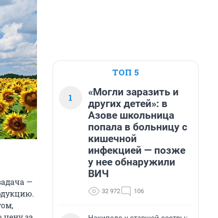
ТОП 5
«Могли заразить и
1
других детей»: в
Азове школьница
попала в больницу с
кишечной
инфекцией — позже
у нее обнаружили
ВИЧ
задача —
32 972
106
одукцию.
том,
 цену за