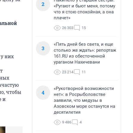
Накипело у старшей сестры:
2
«Ругают и бьют меня, потому
что я стою спокойная, а она
плачет»
уальной
26 303
15
«Пять дней без света, и еще
3
столько же ждать»: репортаж
 у них
161.RU из обесточенной
ураганом Нахичевани
т
23 214
11
жных
зачастую
«Рукотворной возможности
но, чтобы
4
нет»: в Росрыболовстве
е и
заявили, что медузы в
й
Азовском море останутся на
десятилетия
9 486
4