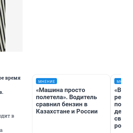
ое время
МНЕНИЕ
МНЕНИ
«Машина просто
«Вете
в.
полетела». Водитель
регис
сравнил бензин в
подиу
Казахстане и России
дерев
одит в
свадь
росто
да