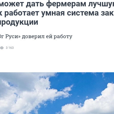
может дать фермерам лучш
к работает умная система за
продукции
г Руси» доверил ей работу
3 163