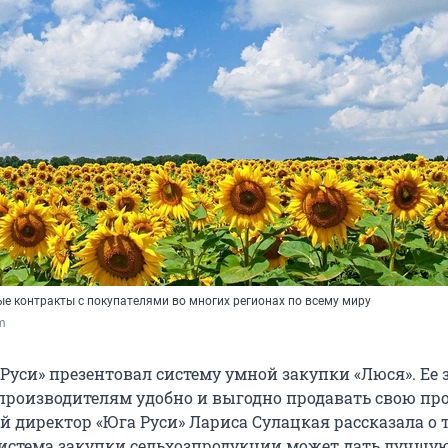
ые контракты с покупателями во многих регионах по всему миру
om
 Руси» презентовал систему умной закупки «Люся». Ее 
производителям удобно и выгодно продавать свою пр
 директор «Юга Руси» Лариса Сулацкая рассказала о 
истема закупки сельхозпродукции может дать лучшую