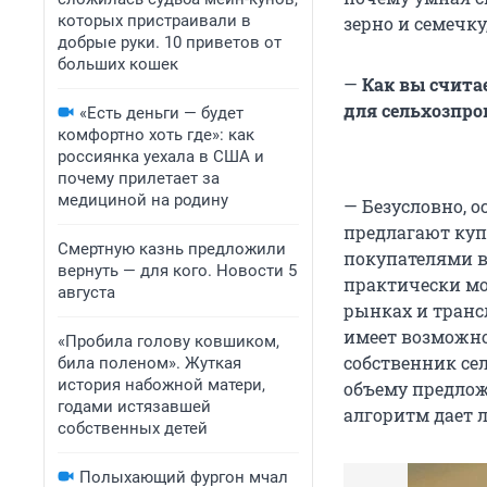
которых пристраивали в
зерно и семечку
добрые руки. 10 приветов от
больших кошек
—
Как вы счита
для сельхозпро
«Есть деньги — будет
комфортно хоть где»: как
россиянка уехала в США и
почему прилетает за
медициной на родину
—
Безусловно, о
предлагают куп
Смертную казнь предложили
покупателями в
вернуть — для кого. Новости 5
практически мо
августа
рынках и транс
имеет возможно
«Пробила голову ковшиком,
собственник се
била поленом». Жуткая
история набожной матери,
объему предлож
годами истязавшей
алгоритм дает 
собственных детей
Полыхающий фургон мчал