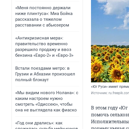
«Меня постоянно держали
ниже плинтуса»: Миа Бойка
рассказала о тяжелом
расставании с абьюзером
«Антикризисная мера»:
правительство временно
разрешило продажу и ввоз
бензина «Евро-2» и «Евро-3»
Встали поездами метро: в
Грузии и Абхазии произошел
полный блэкаут
«Юг Руси» имеет прям
«Мы видим нового Нолана»: с
Источник: 
ru.freepik.c
каким настроем нужно
смотреть «Одиссею», чтобы
В этом году «Юг
она не выглядела как фиаско
помочь сельхоз
Исполнительный
«Год они дрались»: как
почему умная с
сложилась судьба мейн-кунов,