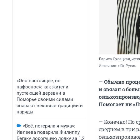
Лариса Сулацкая, исп
Источник: 
«Юг Руси»
«Оно настоящее, не
—
Обычно проце
пафосное»: как жители
и связан с бол
пустеющей деревни в
сельхозпроизво
Поморье своими силами
Помогает ли «Л
спасают вековые традиции и
наряды
— Конечно! По 
«Всё, потеряла я мужа»:
среднем в три р
Ивлеева подарила Филиппу
сельхозпроизвод
Бегаку дорогущую лодку за 1,2