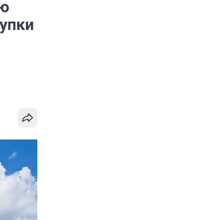
ую
купки