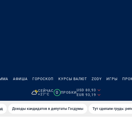
АММА
АФИША
ГОРОСКОП
КУРСЫ ВАЛЮТ
ZODY
ИГРЫ
ПРО
USD 80,93
СЕЙЧАС
0
ПРОБКИ
+27°C
EUR 93,19
ад
Доходы кандидатов в депутаты Госдумы
Тут сделали грудь: реп