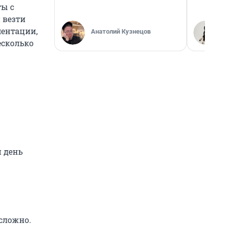
ты с
 везти
ментации,
Анатолий Кузнецов
есколько
й день
сложно.