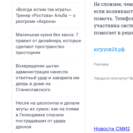
Не сложнее, чем
«Всегда хотим так играть».
если возникают
Тренер «Ростова» Альба — о
помочь. Телефо
разгроме «Акрона»
участника сист
помогает в реш
Маленькая кухня без хаоса: 7
правил от дизайнера, которые
сделают пространство
югруси24.рф
.
просторнее
Реклама.
Возвращение цыган:
администрация нанесла
ответный удар и заварила им
Увидели опечатку? В
дверь в доме на
Станиславского
Несли на шезлонгах и делали
жгуты из сумок: как на пляже
в Геленджике спасали
пострадавших от удара
дронов
Новости СМИ2