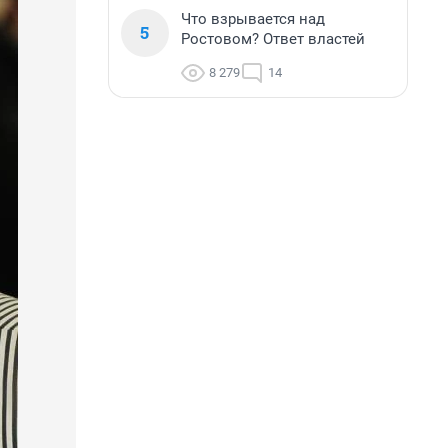
Что взрывается над
5
Ростовом? Ответ властей
8 279
14