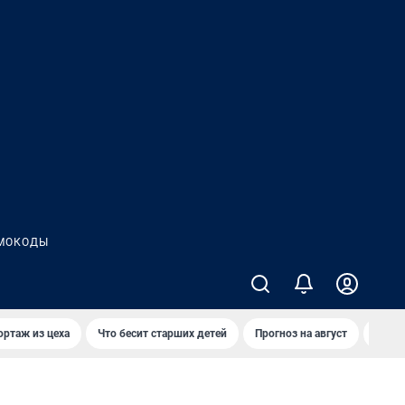
МОКОДЫ
ортаж из цеха
Что бесит старших детей
Прогноз на август
Взры