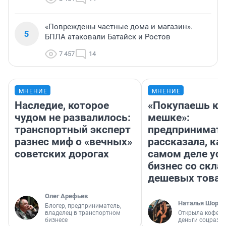
«Повреждены частные дома и магазин».
5
БПЛА атаковали Батайск и Ростов
7 457
14
МНЕНИЕ
МНЕНИЕ
Наследие, которое
«Покупаешь ко
чудом не развалилось:
мешке»:
транспортный эксперт
предпринимат
разнес миф о «вечных»
рассказала, как
советских дорогах
самом деле ус
бизнес со скл
дешевых това
Олег Арефьев
Наталья Шорох
Блогер, предприниматель,
владелец в транспортном
Открыла кофейн
бизнесе
деньги соцразв