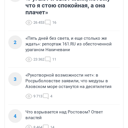
что я стою спокойная, а она
плачет»
26 453
16
«Пять дней без света, и еще столько же
2
ждать»: репортаж 161.RU из обесточенной
ураганом Нахичевани
23 362
11
«Рукотворной возможности нет»: в
3
Росрыболовстве заявили, что медузы в
Азовском море останутся на десятилетия
9 713
4
Что взрывается над Ростовом? Ответ
4
властей
8 464
14