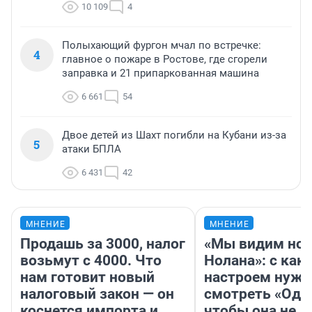
10 109
4
Полыхающий фургон мчал по встречке:
4
главное о пожаре в Ростове, где сгорели
заправка и 21 припаркованная машина
6 661
54
Двое детей из Шахт погибли на Кубани из-за
5
атаки БПЛА
6 431
42
МНЕНИЕ
МНЕНИЕ
Продашь за 3000, налог
«Мы видим нов
возьмут с 4000. Что
Нолана»: с как
нам готовит новый
настроем нужн
налоговый закон — он
смотреть «Оди
коснется импорта и
чтобы она не