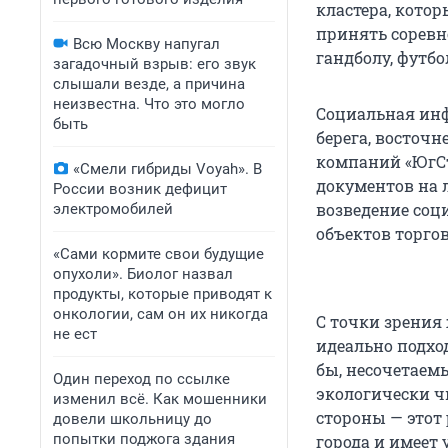
кластера, котор
принять соревно
Всю Москву напугал
гандболу, футбо
загадочный взрыв: его звук
слышали везде, а причина
неизвестна. Что это могло
Социальная инф
быть
берега, восточ
компаний «ЮгСт
«Смели гибриды Voyah». В
документов на л
России возник дефицит
возведение соц
электромобилей
объектов торгов
«Сами кормите свои будущие
опухоли». Биолог назвал
продукты, которые приводят к
онкологии, сам он их никогда
С точки зрения
не ест
идеально подход
бы, несочетаемы
Один переход по ссылке
экологически чи
изменил всё. Как мошенники
стороны — этот
довели школьницу до
попытки поджога здания
города и имеет