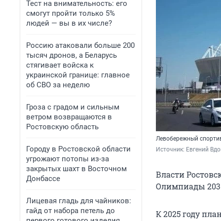
Тест на внимательность: его
смогут пройти только 5%
людей — вы в их числе?
Россию атаковали больше 200
тысяч дронов, а Беларусь
стягивает войска к
украинской границе: главное
об СВО за неделю
Гроза с градом и сильным
ветром возвращаются в
Ростовскую область
Левобережный спортив
Городу в Ростовской области
Источник: 
Евгений Вд
угрожают потопы из-за
закрытых шахт в Восточном
Власти Ростовс
Донбассе
Олимпиады 2036
Лицевая гладь для чайников:
гайд от набора петель до
К 2025 году пл
первого готового изделия