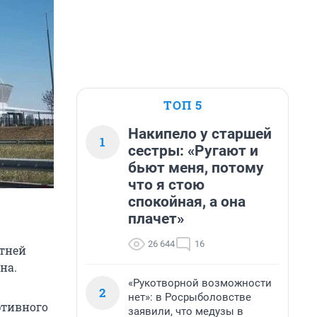
ТОП 5
Накипело у старшей
1
сестры: «Ругают и
бьют меня, потому
что я стою
спокойная, а она
плачет»
26 644
16
етней
на.
«Рукотворной возможности
2
нет»: в Росрыболовстве
ртивного
заявили, что медузы в