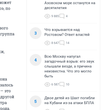
сможет
Азовском море останутся на
десятилетия
э, по
9 885
4
вого
Что взрывается над
3
 группа
Ростовом? Ответ властей
8 647
14
ки,
Всю Москву напугал
4
загадочный взрыв: его звук
слышали везде, а причина
неизвестна. Что это могло
быть
Дона
азалось
6 587
10
 — это
 другой
Двое детей из Шахт погибли
5
нтра
на Кубани из-за атаки БПЛА
рода.