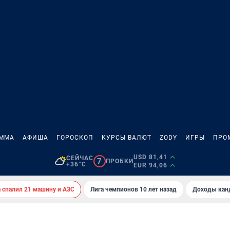
АММА
АФИША
ГОРОСКОП
КУРСЫ ВАЛЮТ
ZODY
ИГРЫ
ПРО
USD 81,41
СЕЙЧАС
7
ПРОБКИ
+36°C
EUR 94,06
спалил 21 машину и АЗС
Лига чемпионов 10 лет назад
Доходы кан