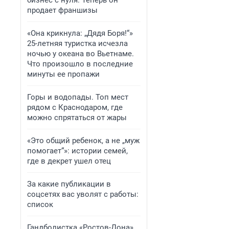
бизнес с нуля. Теперь он
продает франшизы
«Она крикнула: „Дядя Боря!“»
25-летняя туристка исчезла
ночью у океана во Вьетнаме.
Что произошло в последние
минуты ее пропажи
Горы и водопады. Топ мест
рядом с Краснодаром, где
можно спрятаться от жары
«Это общий ребенок, а не „муж
помогает“»: истории семей,
где в декрет ушел отец
За какие публикации в
соцсетях вас уволят с работы:
список
Гандболистка «Ростов-Дона»