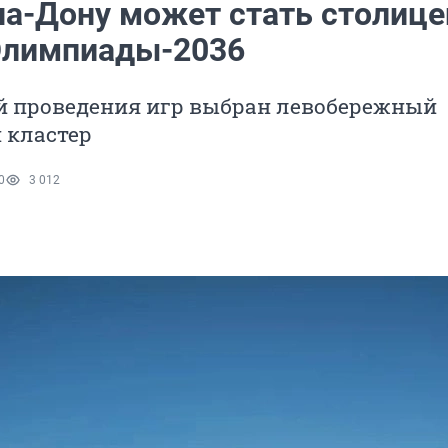
на-Дону может стать столице
Олимпиады-2036
й проведения игр выбран левобережный
 кластер
0
3 012