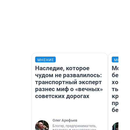
МНЕНИЕ
МНЕНИ
Наследие, которое
Мой б
чудом не развалилось:
береж
транспортный эксперт
хотел
разнес миф о «вечных»
тысяч
советских дорогах
креди
приех
безоп
Олег Арефьев
Блогер, предприниматель,