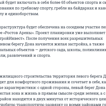
ый будет включать в себя более 65 объектов спорта и 
вания по гребному спорту, гребле на байдарках и кано
лу и единоборствам.
раструктура будет обеспечена на соседнем участке ле
нее «Ростов Арены». Проект планировки уже выполняет
ройИнвест». После получения всех разрешительных
евом берегу Дона начнется жилая застройка, а также
иальных объектов — детского сада, школы, поликлини
ли, развлечений и спорта.
 жилищного строительства территория левого берега 
ит для комфортного проживания и сочетает в себе, к
е характеристики: с одной стороны, левый берег Дона
стая зона и жизнь в прямом смысле среди зелени, а с
 район находится в двух минутах от исторического це
 удобную транспортную развязку со всеми районами го