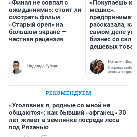
«Финал не совпал с
«Покупаешь ко
ожиданиями»: стоит ли
мешке»:
смотреть фильм
предпринимат
«Старый орел» на
рассказала, как
большом экране —
самом деле ус
честная рецензия
бизнес со скл
дешевых това
Наталья Шорох
Надежда Губарь
Открыла кофейн
деньги соцразв
РЕКОМЕНДУЕМ
«Уголовник я, родные со мной не
общаются»: как бывший «афганец» 30
лет живет в землянке посреди леса
под Рязанью