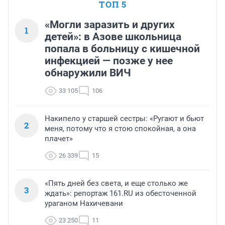
ТОП 5
«Могли заразить и других
1
детей»: в Азове школьница
попала в больницу с кишечной
инфекцией — позже у нее
обнаружили ВИЧ
33 105
106
Накипело у старшей сестры: «Ругают и бьют
2
меня, потому что я стою спокойная, а она
плачет»
26 339
15
«Пять дней без света, и еще столько же
3
ждать»: репортаж 161.RU из обесточенной
ураганом Нахичевани
23 250
11