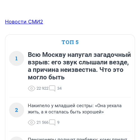
Новости СМИ2
ТОП 5
Всю Москву напугал загадочный
1
взрыв: его звук слышали везде,
а причина неизвестна. Что это
могло быть
22 922
34
Накипело у младшей сестры: «Она уехала
2
жить, а я осталась быть хорошей»
21 566
9
Пенсионеры получат прибавку: кому придут