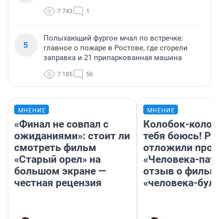
7 743
1
Полыхающий фургон мчал по встречке:
5
главное о пожаре в Ростове, где сгорели
заправка и 21 припаркованная машина
7 185
56
МНЕНИЕ
МНЕНИЕ
«Финал не совпал с
Колобок-колобо
ожиданиями»: стоит ли
тебя боюсь! Ра
смотреть фильм
отложили прок
«Старый орел» на
«Человека-пау
большом экране —
отзыв о фильм
честная рецензия
«человека-бул