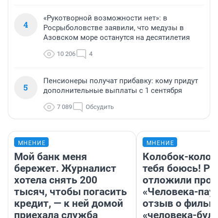
«Рукотворной возможности нет»: в
4
Росрыболовстве заявили, что медузы в
Азовском море останутся на десятилетия
10 206
4
Пенсионеры получат прибавку: кому придут
5
дополнительные выплаты с 1 сентября
7 089
Обсудить
МНЕНИЕ
МНЕНИЕ
Мой банк меня
Колобок-колобо
бережет. Журналист
тебя боюсь! Ра
хотела снять 200
отложили прок
тысяч, чтобы погасить
«Человека-пау
кредит, — к ней домой
отзыв о фильм
приехала служба
«человека-бул