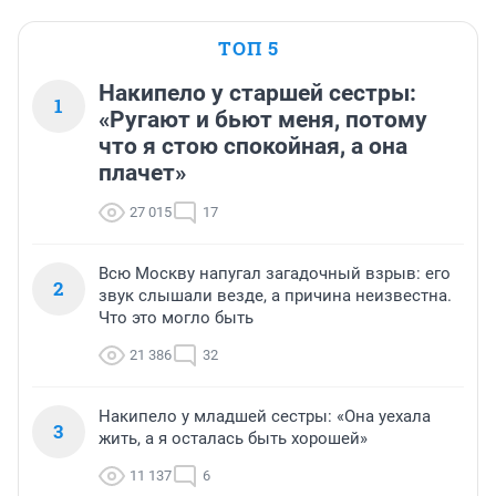
ТОП 5
Накипело у старшей сестры:
1
«Ругают и бьют меня, потому
что я стою спокойная, а она
плачет»
27 015
17
Всю Москву напугал загадочный взрыв: его
2
звук слышали везде, а причина неизвестна.
Что это могло быть
21 386
32
Накипело у младшей сестры: «Она уехала
3
жить, а я осталась быть хорошей»
11 137
6