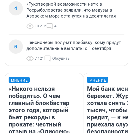
«Рукотворной возможности нет»: в
4
Росрыболовстве заявили, что медузы в
Азовском море останутся на десятилетия
10 212
4
Пенсионеры получат прибавку: кому придут
5
дополнительные выплаты с 1 сентября
7 121
Обсудить
МНЕНИЕ
МНЕНИЕ
«Никого нельзя
Мой банк меня
победить». О чем
бережет. Журн
главный блокбастер
хотела снять 2
этого года, который
тысяч, чтобы п
бьет рекорды в
кредит, — к не
прокате: честный
приехала служ
отзыв на «Одиссею»
безопасности