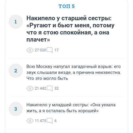
ТОП 5
Накипело у старшей сестры:
1
«Ругают и бьют меня, потому
что я стою спокойная, а она
плачет»
27 020
17
Всю Москву напугал загадочный взрыв: его
2
звук слышали везде, а причина неизвестна.
Что это могло быть
21 442
32
Накипело у младшей сестры: «Она уехала
3
жить, а я осталась быть хорошей»
11 475
6