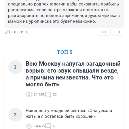
специально род технологии дабы сохранить прибыль 
ростелекома. если завтра окажется возможным 
разговаривать по ладони заряженной духом чумака с 
мамой из урюпинска это будет незаконно.
+0
–0
ОТВЕТИТЬ
ТОП 5
Всю Москву напугал загадочный
1
взрыв: его звук слышали везде,
а причина неизвестна. Что это
могло быть
21 653
32
Накипело у младшей сестры: «Она уехала
2
жить, а я осталась быть хорошей»
14 485
6