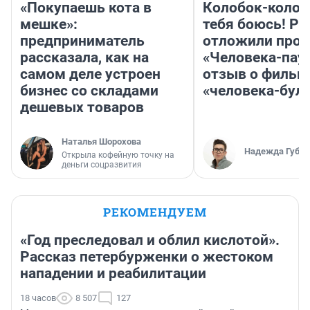
«Покупаешь кота в
Колобок-колобо
мешке»:
тебя боюсь! Ра
предприниматель
отложили прок
рассказала, как на
«Человека-пау
самом деле устроен
отзыв о фильм
бизнес со складами
«человека-бул
дешевых товаров
Наталья Шорохова
Надежда Губар
Открыла кофейную точку на
деньги соцразвития
РЕКОМЕНДУЕМ
«Год преследовал и облил кислотой».
Рассказ петербурженки о жестоком
нападении и реабилитации
18 часов
8 507
127