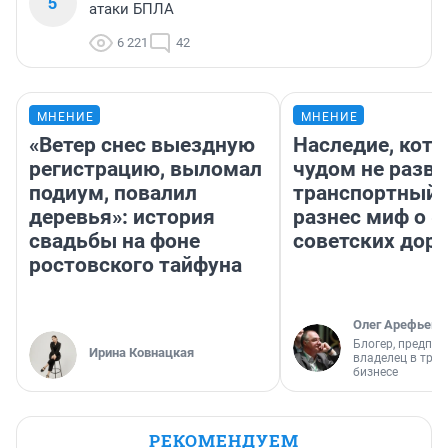
5
атаки БПЛА
6 221
42
МНЕНИЕ
МНЕНИЕ
«Ветер снес выездную
Наследие, кото
регистрацию, выломал
чудом не разва
подиум, повалил
транспортный 
деревья»: история
разнес миф о 
свадьбы на фоне
советских доро
ростовского тайфуна
Олег Арефьев
Блогер, предпри
Ирина Ковнацкая
владелец в тра
бизнесе
РЕКОМЕНДУЕМ