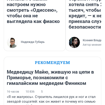
настроем нужно
хотела снять 2
смотреть «Одиссею»,
тысяч, чтобы п
чтобы она не
кредит, — к не
выглядела как фиаско
приехала служ
безопасности
Ксения Владим
Надежда Губарь
Автор мнения
РЕКОМЕНДУЕМ
Медведицу Майю, жившую на цепи в
Приморье, познакомили с
гималайским медведем Фиником
16 часов
10 836
5
«Я не жалуюсь». Строитель лишился рук и ног и стал
звездой соцсетей: как он живет и почему его семью