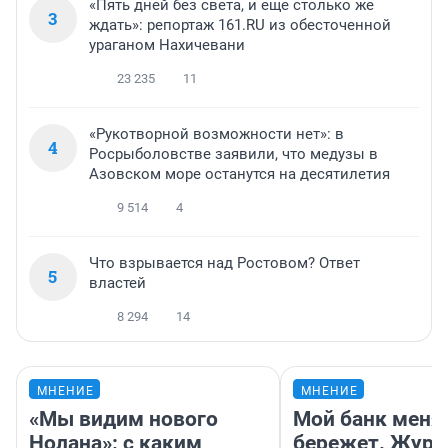
«Пять дней без света, и еще столько же
3
ждать»: репортаж 161.RU из обесточенной
ураганом Нахичевани
23 235
11
«Рукотворной возможности нет»: в
4
Росрыболовстве заявили, что медузы в
Азовском море останутся на десятилетия
9 514
4
Что взрывается над Ростовом? Ответ
5
властей
8 294
14
МНЕНИЕ
МНЕНИЕ
«Мы видим нового
Мой банк меня
Нолана»: с каким
бережет. Журн