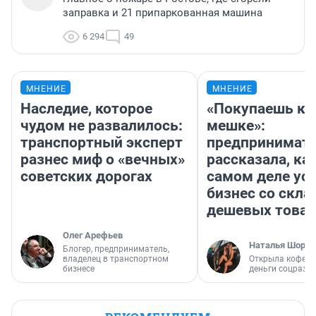
заправка и 21 припаркованная машина
6 294
49
МНЕНИЕ
МНЕНИЕ
Наследие, которое
«Покупаешь ко
чудом не развалилось:
мешке»:
транспортный эксперт
предпринимат
разнес миф о «вечных»
рассказала, как
советских дорогах
самом деле ус
бизнес со скл
дешевых това
Олег Арефьев
Наталья Шорох
Блогер, предприниматель,
владелец в транспортном
Открыла кофейн
бизнесе
деньги соцразв