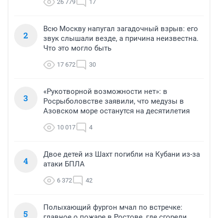
26 779
17
Всю Москву напугал загадочный взрыв: его
2
звук слышали везде, а причина неизвестна.
Что это могло быть
17 672
30
«Рукотворной возможности нет»: в
3
Росрыболовстве заявили, что медузы в
Азовском море останутся на десятилетия
10 017
4
Двое детей из Шахт погибли на Кубани из-за
4
атаки БПЛА
6 372
42
Полыхающий фургон мчал по встречке:
5
главное о пожаре в Ростове, где сгорели