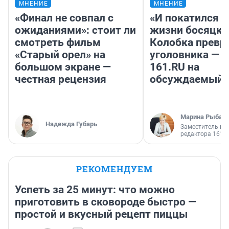
МНЕНИЕ
МНЕНИЕ
«Финал не совпал с
«И покатился я
ожиданиями»: стоит ли
жизни босяцкой
смотреть фильм
Колобка превр
«Старый орел» на
уголовника — 
большом экране —
161.RU на
честная рецензия
обсуждаемый 
Марина Рыбал
Надежда Губарь
Заместитель гл
редактора 161.
РЕКОМЕНДУЕМ
Успеть за 25 минут: что можно
приготовить в сковороде быстро —
простой и вкусный рецепт пиццы