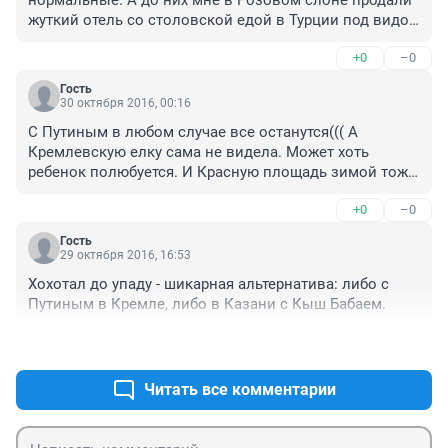
жуткий отель со столовской едой в Турции под видом 
отеля-бутика
+0
–0
Гость
30 октября 2016, 00:16
С Путиным в любом случае все останутся((( А 
Кремлевскую елку сама не видела. Может хоть 
ребенок полюбуется. И Красную площадь зимой тоже 
хочется увидеть. Вопрос только в цене. Хотя Спутник 
+0
–0
цены не задирает по-моему
Гость
29 октября 2016, 16:53
Хохотал до упаду - шикарная альтернатива: либо с 
Путиным в Кремле, либо в Казани с Кыш Бабаем.
+0
–0
Читать все комментарии