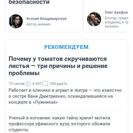
безопасности
Олег Арефьев
Блогер, предпри
Ксения Владимирская
владелец в тра
Автор мнения
бизнесе
РЕКОМЕНДУЕМ
Почему у томатов скручиваются
листья — три причины и решение
проблемы
13 часов
6 947
Обсудить
Работает в клинике и играет в театре — что известно
о сестре Вани Дмитриенко, оскандалившейся на
концерте в «Лужниках»
Ученый в изгнании: какую тайну хранит могила
профессора уфимского вуза, которого обожали
студенты