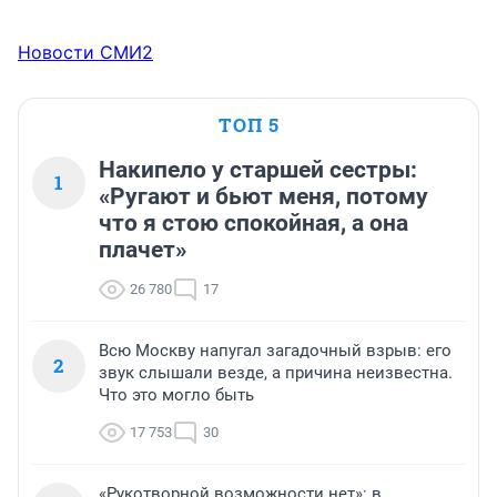
Новости СМИ2
ТОП 5
Накипело у старшей сестры:
1
«Ругают и бьют меня, потому
что я стою спокойная, а она
плачет»
26 780
17
Всю Москву напугал загадочный взрыв: его
2
звук слышали везде, а причина неизвестна.
Что это могло быть
17 753
30
«Рукотворной возможности нет»: в