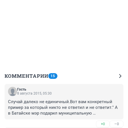
КОММЕНТАРИИ
15
Гость
8 августа 2015, 05:30
Случай далеко не единичный.Вот вам конкретный 
пример за который никто не ответил и не ответит." А 
в Батайске мэр подарил муниципальную 
собственность под частный дом бывшему директору 
+0
–0
детдома (судимость погашена ждёт новых 