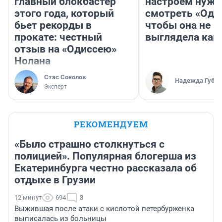
главный блокбастер
настроем нужн
этого года, который
смотреть «Оди
бьет рекорды в
чтобы она не
прокате: честный
выглядела как
отзыв на «Одиссею»
Нолана
Стас Соколов
Надежда Губар
Эксперт
РЕКОМЕНДУЕМ
«Было страшно столкнуться с
полицией». Популярная блогерша из
Екатеринбурга честно рассказала об
отдыхе в Грузии
12 минут
694
3
Выжившая после атаки с кислотой петербурженка
выписалась из больницы