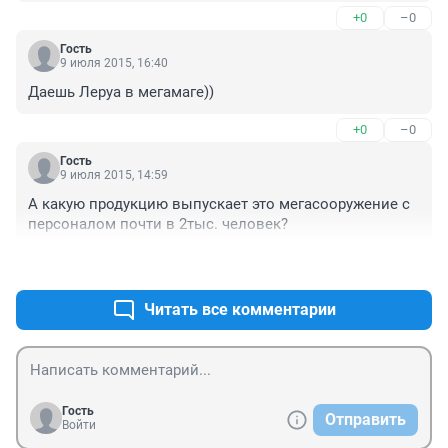
кто собрался вместо автовокзала ТРЦ строить, 
+0
–0
можете минусовать мне пофиг
Гость
9 июля 2015, 16:40
Даешь Леруа в мегамаге))
+0
–0
Гость
9 июля 2015, 14:59
А какую продукцию выпускает это мегасооружение с 
персоналом почти в 2тыс. человек?
+0
–0
Читать все комментарии
Гость
Отправить
Войти