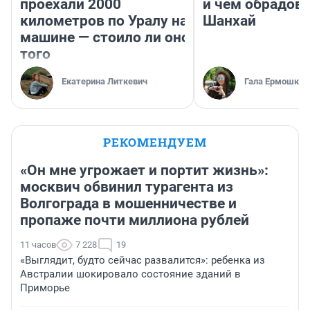
проехали 2000
и чем обрадов
километров по Уралу на
Шанхай
машине — стоило ли оно
того
Екатерина Литкевич
Гала Ермошкин
РЕКОМЕНДУЕМ
«Он мне угрожает и портит жизнь»:
москвич обвинил турагента из
Волгограда в мошенничестве и
пропаже почти миллиона рублей
11 часов
7 228
19
«Выглядит, будто сейчас развалится»: ребенка из
Австралии шокировало состояние зданий в
Приморье