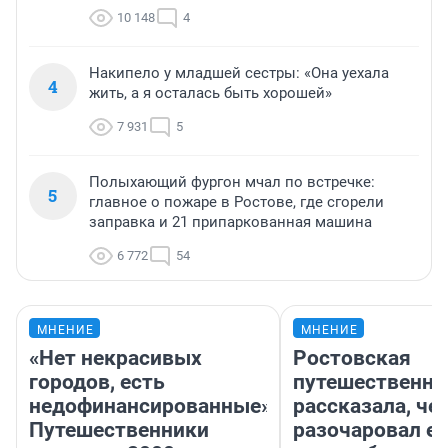
10 148
4
Накипело у младшей сестры: «Она уехала
4
жить, а я осталась быть хорошей»
7 931
5
Полыхающий фургон мчал по встречке:
5
главное о пожаре в Ростове, где сгорели
заправка и 21 припаркованная машина
6 772
54
МНЕНИЕ
МНЕНИЕ
«Нет некрасивых
Ростовская
городов, есть
путешественни
недофинансированные».
рассказала, че
Путешественники
разочаровал е